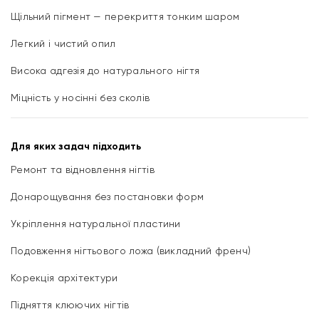
Щільний пігмент — перекриття тонким шаром
Легкий і чистий опил
Висока адгезія до натурального нігтя
Міцність у носінні без сколів
Для яких задач підходить
Ремонт та відновлення нігтів
Донарощування без постановки форм
Укріплення натуральної пластини
Подовження нігтьового ложа (викладний френч)
Корекція архітектури
Підняття клюючих нігтів