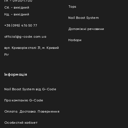
Пт. - 09:00-17:00
Tops
Сб. - вихідний
Нд. - вихідний
Nail Boost System
+38 (098) 476 50 77
Допоміжні речовини
official@g-code.com.ua
Набори
вул. Криворіжсталі 31, м. Кривий
Ріг
Інформація
Nail Boost System від G-Code
Про компанію G-Code
Оплата. Доставка. Повернення
Особистий кабінет