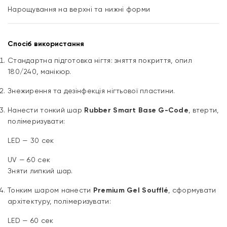
Нарощування на верхні та нижні форми
Спосіб використання
Стандартна підготовка нігтя: зняття покриття, опил
180/240, манікюр.
Знежирення та дезінфекція нігтьової пластини.
Нанести тонкий шар
Rubber Smart Base G-Code
, втерти,
полімеризувати:
LED — 30 сек
UV — 60 сек
Зняти липкий шар.
Тонким шаром нанести
Premium Gel Soufflé
, сформувати
архітектуру, полімеризувати:
LED — 60 сек