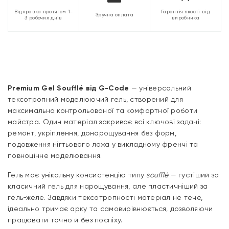
Відправка протягом 1-
Гарантія якості від
Зручна оплата
3 робочих днів
виробника
Premium Gel Soufflé від G-Code
— універсальний
тексотропний моделюючий гель, створений для
максимально контрольованої та комфортної роботи
майстра. Один матеріал закриває всі ключові задачі:
ремонт, укріплення, донарощування без форм,
подовження нігтьового ложа у викладному френчі та
повноцінне моделювання.
Гель має унікальну консистенцію типу
soufflé
— густіший за
класичний гель для нарощування, але пластичніший за
гель-желе. Завдяки тексотропності матеріал не тече,
ідеально тримає арку та самовирівнюється, дозволяючи
працювати точно й без поспіху.