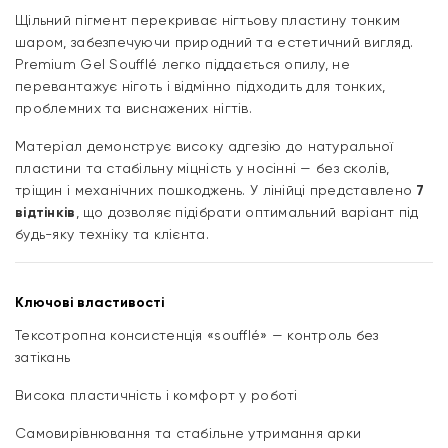
Щільний пігмент перекриває нігтьову пластину тонким
шаром, забезпечуючи природний та естетичний вигляд.
Premium Gel Soufflé легко піддається опилу, не
перевантажує ніготь і відмінно підходить для тонких,
проблемних та виснажених нігтів.
Матеріал демонструє високу адгезію до натуральної
пластини та стабільну міцність у носінні — без сколів,
тріщин і механічних пошкоджень. У лінійці представлено
7
відтінків
, що дозволяє підібрати оптимальний варіант під
будь-яку техніку та клієнта.
Ключові властивості
Тексотропна консистенція «soufflé» — контроль без
затікань
Висока пластичність і комфорт у роботі
Самовирівнювання та стабільне утримання арки