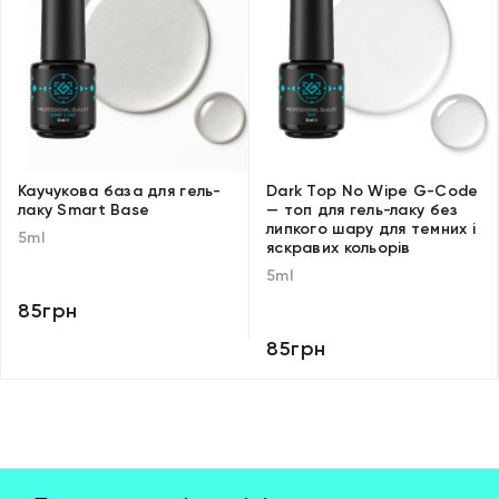
Каучукова база для гель-
Dark Top No Wipe G-Code
лаку Smart Base
— топ для гель-лаку без
липкого шару для темних і
5ml
яскравих кольорів
5ml
85грн
85грн