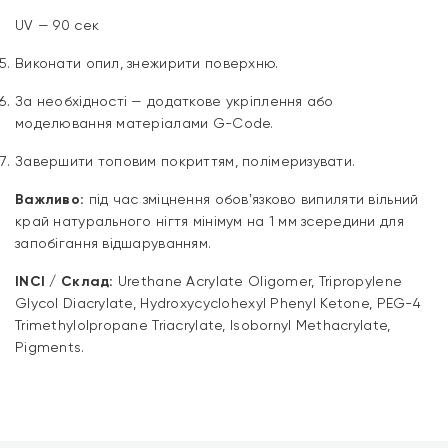
UV — 90 сек
Виконати опил, знежирити поверхню.
За необхідності — додаткове укріплення або
моделювання матеріалами G-Code.
Завершити топовим покриттям, полімеризувати.
Важливо:
під час зміцнення обовʼязково випиляти вільний
край натурального нігтя мінімум на 1 мм зсередини для
запобігання відшаруванням.
INCI / Склад:
Urethane Acrylate Oligomer, Tripropylene
Glycol Diacrylate, Hydroxycyclohexyl Phenyl Ketone, PEG-4
Trimethylolpropane Triacrylate, Isobornyl Methacrylate,
Pigments.