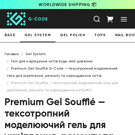
WORLDWIDE SHIPPING 📦
BASE
GEL SYSTEM
GEL POLISH
TOPS
NAIL BO
Головна
Gel System
Гелі для нарощення нігтів будь-якої довжини
Premium Gel Soufflé G-Code — тексотропний моделюючий
гель для укріплення, ремонту та нарощування нігтів
Premium Gel Soufflé — тексотропний моделюючий гель для
укріплення, ремонту та нарощування нігтів #12
Premium Gel Soufflé —
тексотропний
моделюючий гель для