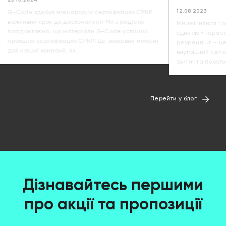
25.10.2024
12.08.2023
G-Code здобув міжнародну сертифікацію CPNP:
важливий крок до досконалості Ми з радістю
Ми змінилися і 
повідомляємо, що матеріали G-Code успішно
єдиною «парасо
пройшли сертифікацію CPNP! Це знаковий момент
ребрендінг – це
для нашої компанії, як..
внутрішній світ 
звитяг та бороть
Перейти у блог
Дізнавайтесь першими
про акції та пропозиції