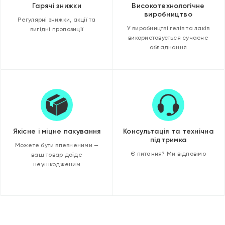
Гарячі знижки
Високотехнологічне
виробництво
Регулярні знижки, акції та
У виробництві гелів та лаків
вигідні пропозиції
використовується сучасне
обладнання
Якісне і міцне пакування
Консультація та технічна
підтримка
Можете бути впевненими —
Є питання? Ми відповімо
ваш товар доїде
неушкодженим