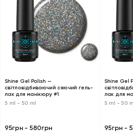
Shine Gel Polish —
Shine Gel P
світловідбиваючий сяючий гель-
світловід
лак для манікюру #1
лак для м
5 ml - 50 ml
5 ml - 50 
95грн
-
580грн
95грн
-
5