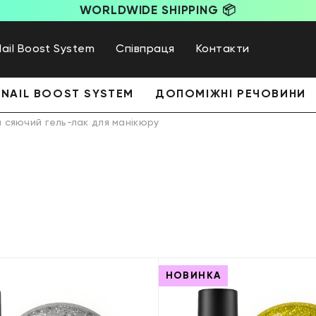
WORLDWIDE SHIPPING 📦
Nail Boost System
Співпраця
Контакти
NAIL BOOST SYSTEM
ДОПОМІЖНІ РЕЧОВИНИ
й сяючий гель-лак для манікюру
НОВИНКА