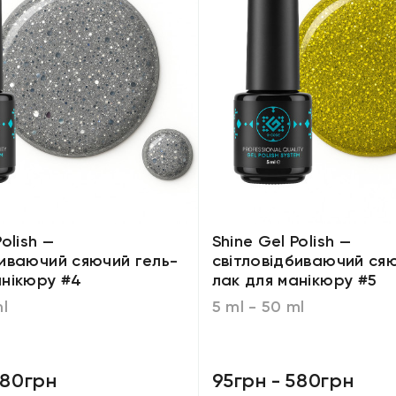
olish —
Shine Gel Polish —
биваючий сяючий гель-
світловідбиваючий сяю
анікюру #4
лак для манікюру #5
ml
5 ml - 50 ml
80грн
95грн
-
580грн