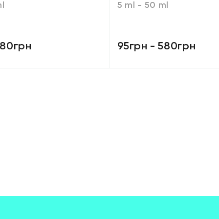
ml
5 ml - 50 ml
80грн
95грн
-
580грн