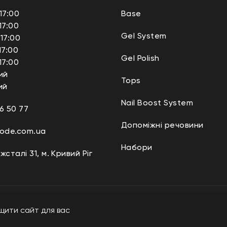
17:00
Base
17:00
Gel System
17:00
17:00
Gel Polish
17:00
ий
Tops
ий
Nail Boost System
6 50 77
Допоміжні речовини
code.com.ua
Набори
жсталі 31, м. Кривий Ріг
щити сайт для вас