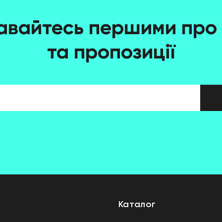
авайтесь першими про 
та пропозиції
Каталог