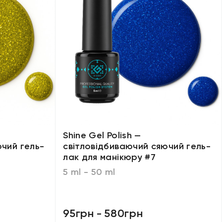
Shine Gel Polish —
чий гель-
світловідбиваючий сяючий гель-
лак для манікюру #7
5 ml - 50 ml
95грн
-
580грн