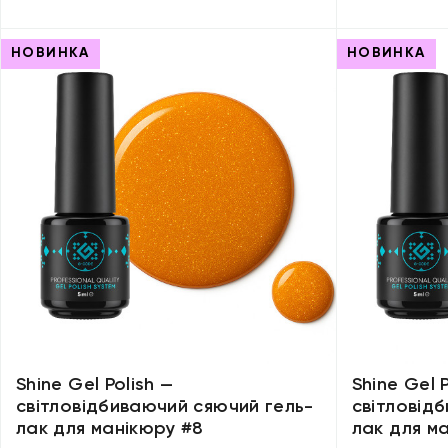
НОВИНКА
НОВИНКА
Shine Gel Polish —
Shine Gel P
світловідбиваючий сяючий гель-
світловід
лак для манікюру #8
лак для м