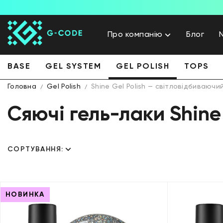
Про компанію
Блог
BASE
GEL SYSTEM
GEL POLISH
TOPS
Головна
Gel Polish
Shine Gel Polish — світловідбиваючи
Сяючі гель-лаки Shine
СОРТУВАННЯ:
НОВИНКА