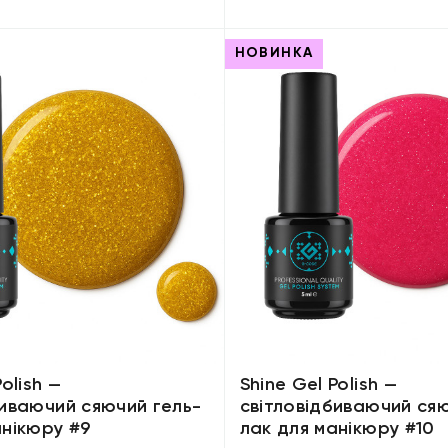
НОВИНКА
olish —
Shine Gel Polish —
биваючий сяючий гель-
світловідбиваючий сяю
анікюру #9
лак для манікюру #10