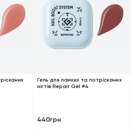
трісканих
Гель для ламких та потрісканих
нігтів Repair Gel #4
440грн