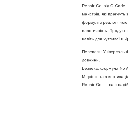
Repair Gel від G-Code 
майстрів, які прагнуть
формулі з реалогічною
еластичність. Продукт 
навіть для чутливої шкі
Переваги:
Універсальн
довжини.
Безпека: формула No Al
Міцність та амортизац
Repair Gel — ваш наді