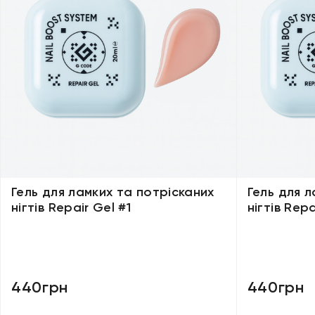
Гель для ламких та потрісканих
Гель для 
нігтів Repair Gel #1
нігтів Repa
440грн
440грн