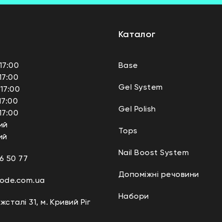
Каталог
17:00
Base
17:00
Gel System
17:00
17:00
Gel Polish
17:00
ий
Tops
ий
Nail Boost System
6 50 77
Допоміжні речовини
code.com.ua
Набори
жсталі 31, м. Кривий Ріг