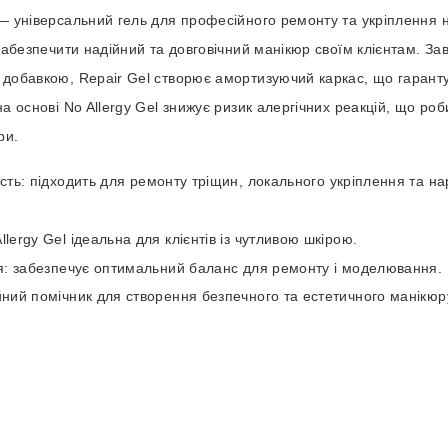
— універсальний гель для професійного ремонту та укріплення ні
 забезпечити надійний та довговічний манікюр своїм клієнтам. За
 добавкою, Repair Gel створює амортизуючий каркас, що гаранту
на основі No Allergy Gel знижує ризик алергічних реакцій, що ро
ри.
ість: підходить для ремонту тріщин, локального укріплення та 
lergy Gel ідеальна для клієнтів із чутливою шкірою.
ія: забезпечує оптимальний баланс для ремонту і моделювання.
йний помічник для створення безпечного та естетичного манікюр