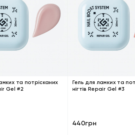
ламких та потрісканих
Гель для ламких та по
ir Gel #2
нігтів Repair Gel #3
440грн