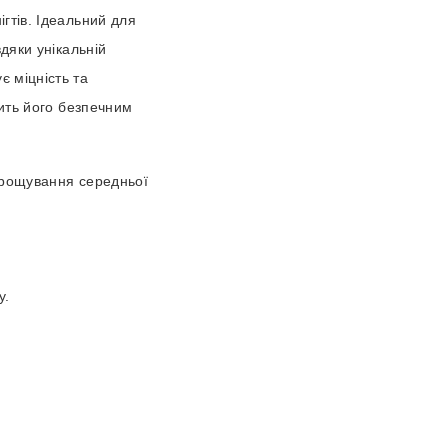
гтів. Ідеальний для
вдяки унікальній
є міцність та
бить його безпечним
нарощування середньої
у.