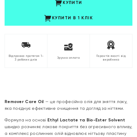
КУПИТИ
КУПИТИ В 1 КЛІК
Відправка протягом 1-
Гарантія якості від
Зручна оплата
3 робочих днів
виробника
Remover Care Oil
— це професійна олія для зняття лаку,
яка поєднує ефективне очищення та догляд за нігтями.
Формула на основі
Ethyl Lactate та Bio-Ester Solvent
швидко розчиняє лакове покриття без агресивного впливу,
а комплекс рослинних олій відновлює нігтьову пластину