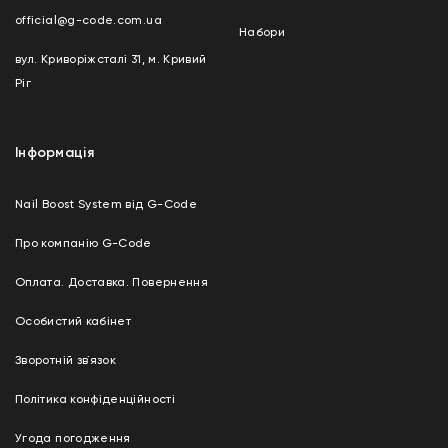
official@g-code.com.ua
Набори
вул. Криворіжсталі 31, м. Кривий
Ріг
Інформація
Nail Boost System від G-Code
Про компанію G-Code
Оплата. Доставка. Повернення
Особистий кабінет
Зворотній зв`язок
Політика конфіденційності
Угода погодження