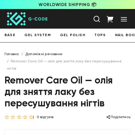
WORLDWIDE SHIPPING 📦
BASE
GEL SYSTEM
GEL POLISH
TOPS
NAIL BO
Головна
Допоміжні речовини
Remover Care Oil — олія для зняття лаку без пересушування
нігтів
Remover Care Oil — олія
для зняття лаку без
пересушування нігтів
0 відгуків
Поділитись