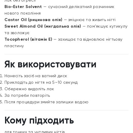
лак без агресії
Bio-Ester Solvent
— сучасний делікатний розчинник
нового покоління
Castor Oil (рицинова олія)
— зміцнює та живить нігті
Sweet Almond Oil (мигдальна олія)
— пом’якшує кутикулу
та зволожує
Tocopherol (вітамін Е)
— захищає та відновлює нігтьову
пластину
Як використовувати
Нанесіть засіб на ватний диск
Прикладіть до нігтя на 5–10 секунд
Обережно видаліть лак
За потреби повторіть
Після процедури змийте залишки водою
Кому підходить
для тонких та чутливих нігтів