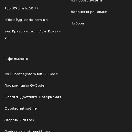
Nail Boost System
+38 (098) 476 50 77
Допоміжні речовини
official@g-code.com.ua
Набори
вул. Криворіжсталі 31, м. Кривий
Ріг
Інформація
Nail Boost System від G-Code
Про компанію G-Code
Оплата. Доставка. Повернення
Особистий кабінет
Зворотній зв`язок
Політика конфіденційності