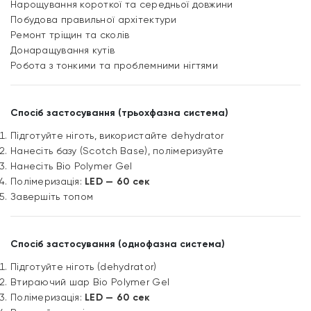
Нарощування короткої та середньої довжини
Побудова правильної архітектури
Ремонт тріщин та сколів
Донаращування кутів
Робота з тонкими та проблемними нігтями
Спосіб застосування (трьохфазна система)
Підготуйте ніготь, використайте dehydrator
Нанесіть базу (Scotch Base), полімеризуйте
Нанесіть Bio Polymer Gel
Полімеризація:
LED — 60 сек
Завершіть топом
Спосіб застосування (однофазна система)
Підготуйте ніготь (dehydrator)
Втираючий шар Bio Polymer Gel
Полімеризація:
LED — 60 сек