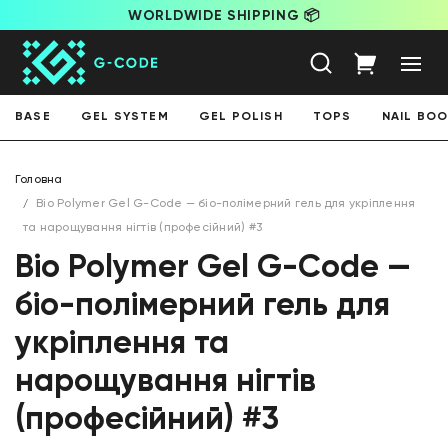
WORLDWIDE SHIPPING 📦
BASE
GEL SYSTEM
GEL POLISH
TOPS
NAIL BO
Головна
Bio Polymer Gel G-Code — біо-полімерний гель для укріплення
та нарощування нігтів (професійний) #3
Bio Polymer Gel G-Code —
біо-полімерний гель для
укріплення та
нарощування нігтів
(професійний) #3