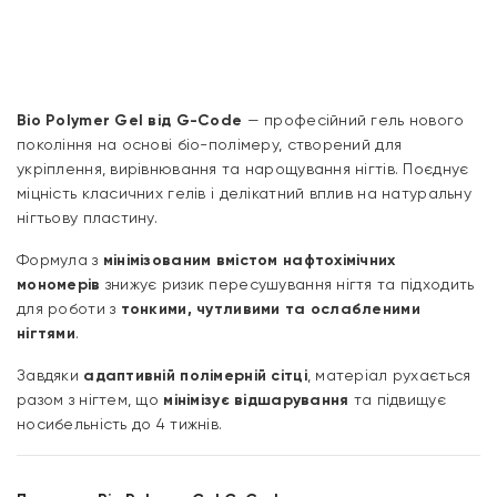
Bio Polymer Gel від G-Code
— професійний гель нового
покоління на основі біо-полімеру, створений для
укріплення, вирівнювання та нарощування нігтів. Поєднує
міцність класичних гелів і делікатний вплив на натуральну
нігтьову пластину.
Формула з
мінімізованим вмістом нафтохімічних
мономерів
знижує ризик пересушування нігтя та підходить
для роботи з
тонкими, чутливими та ослабленими
нігтями
.
Завдяки
адаптивній полімерній сітці
, матеріал рухається
разом з нігтем, що
мінімізує відшарування
та підвищує
носибельність до 4 тижнів.