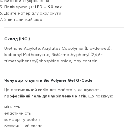
Виконайте укріплення
Полімеризація:
LED — 90 сек
Дайте матеріалу охолонути
Зніміть липкий шар
Склад (INCI)
Urethane Acrylate, Acrylates Copolymer (bio-derived),
Isobornyl Methacrylate, Bis(4-methylphenyl)(2,4,6-
trimethylbenzoyl)phosphine oxide, May contain
Чому варто купити Bio Polymer Gel G-Code
Це оптимальний вибір для майстрів, які шукають
професійний гель для укріплення нігтів
, що поєднує:
міцність
еластичність
комфорт у роботі
безпечніший склад