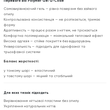
Переваги Bio Polymer Gel G-Code
Самовирівнюючий гель — рівна поверхня без зайвого
опилу
Контрольована консистенція — не розтікається, тримає
форму
Адаптивність — працює разом з нігтем, не тріскається
Комфортна полімеризація — мінімальний тепловий ефект
Висока адгезія — стійке покриття без відшарувань
Універсальність — підходить для однофазної та
трьохфазної системи
Баланс жорсткості:
у тонкому шарі — еластичний
у товстому шарі — міцний та стабільний
Для яких технік підходить
Вирівнювання нігтьової пластини без опилу
Укріплення натуральних нігтів