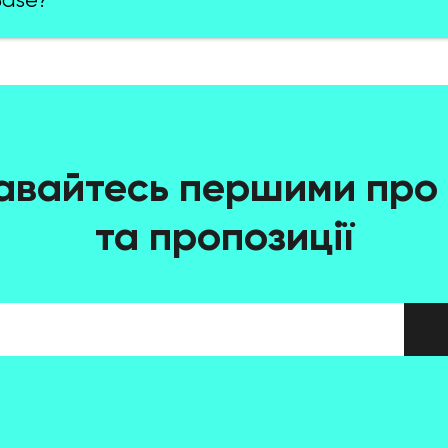
Base?
авайтесь першими про 
та пропозиції