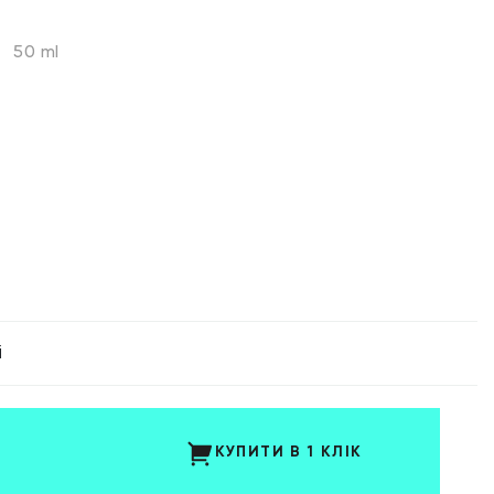
50 ml
і
КУПИТИ В 1 КЛІК