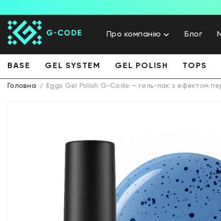
Про компанію
Блог
BASE
GEL SYSTEM
GEL POLISH
TOPS
Головна
Eggs Gel Polish G-Code — гель-лак з ефектом пе