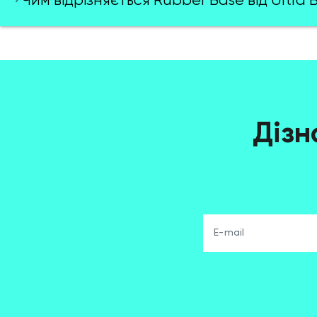
Чим відрізняється Rubber Base від Ultra 
Дізн