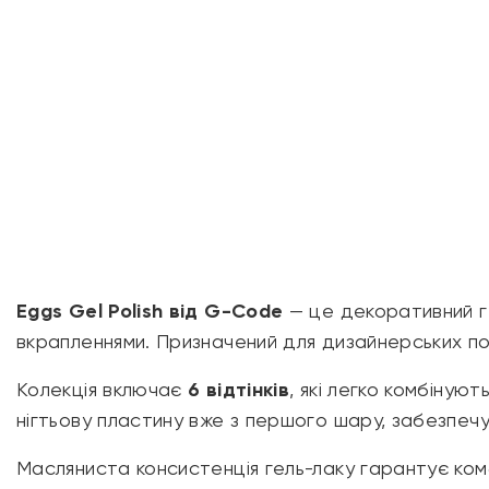
Eggs Gel Polish від G-Code
— це декоративний г
вкрапленнями. Призначений для дизайнерських по
Колекція включає
6 відтінків
, які легко комбіную
нігтьову пластину вже з першого шару, забезпечу
Масляниста консистенція гель-лаку гарантує комф