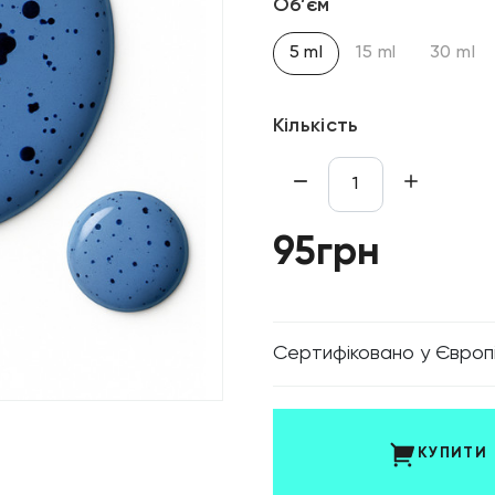
Об’єм
5 ml
15 ml
30 ml
Кількість
95грн
Cертифіковано у Європ
КУПИТИ