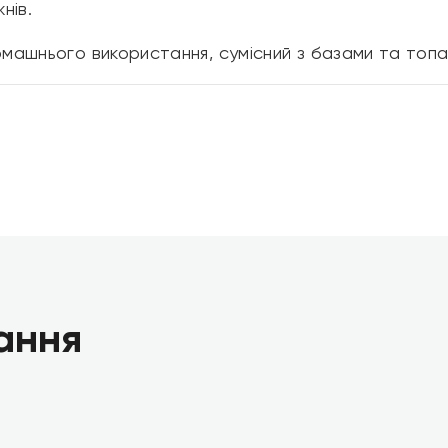
нів.
домашнього використання, сумісний з базами та топ
ання