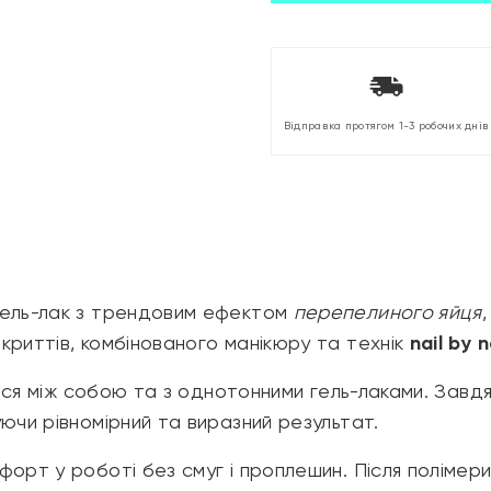
Відправка протягом 1-3 робочих днів
ель-лак з трендовим ефектом
перепелиного яйця
криттів, комбінованого манікюру та технік
nail by n
ться між собою та з однотонними гель-лаками. Завдяк
ючи рівномірний та виразний результат.
орт у роботі без смуг і проплешин. Після полімериз