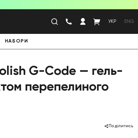
УКР
ENG
НАБОРИ
olish G-Code — гель-
ктом перепелиного
Поділитись