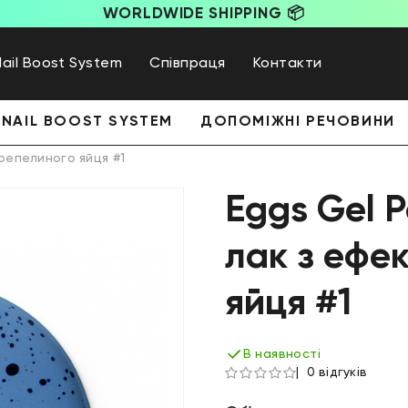
WORLDWIDE SHIPPING 📦
Nail Boost System
Співпраця
Контакти
NAIL BOOST SYSTEM
ДОПОМІЖНІ РЕЧОВИНИ
репелиного яйця #1
Eggs Gel P
лак з ефе
яйця #1
В наявності
0 відгуків