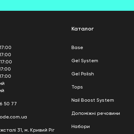
Каталог
17:00
Base
17:00
Gel System
17:00
17:00
Gel Polish
17:00
ий
Tops
ий
Nail Boost System
6 50 77
Допоміжні речовини
code.com.ua
Набори
жсталі 31, м. Кривий Ріг