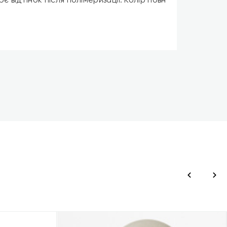
є відтінок після полімеризації. Колір повн