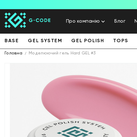
Про компанію
Блог
BASE
GEL SYSTEM
GEL POLISH
TOPS
Головна
Моделюючий гель Hard GEL #3