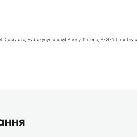
l Diacrylate, Hydroxycyclohexyl Phenyl Ketone, PEG-4 Trimethylo
ання