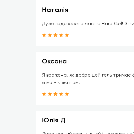
Наталія
Дуже задоволена якістю Hard Gel! З н
Оксана
Я вражена, як добре цей гель тримає 
м моїм клієнтам.
Юлія Д