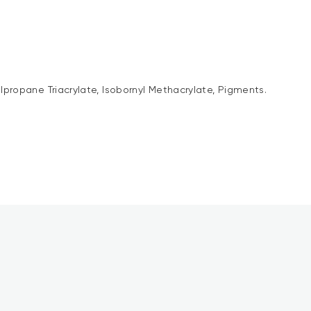
lpropane Triacrylate, Isobornyl Methacrylate, Pigments.