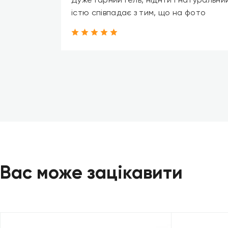
Дуже гарний гель, ніднтй і натуральний
істю співпадає з тим, що на фото
Вас може зацікавити