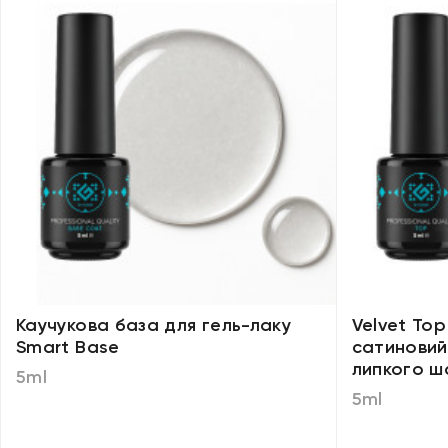
Каучукова база для гель-лаку
Velvet To
Smart Base
сатиновий
липкого ш
5ml
5ml