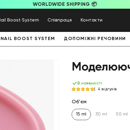
WORLDWIDE SHIPPING 📦
Nail Boost System
Співпраця
Контакти
NAIL BOOST SYSTEM
ДОПОМІЖНІ РЕЧОВИНИ
Моделюючи
В наявності
4 відгуків
Об’єм
15 ml
30 ml
50 ml