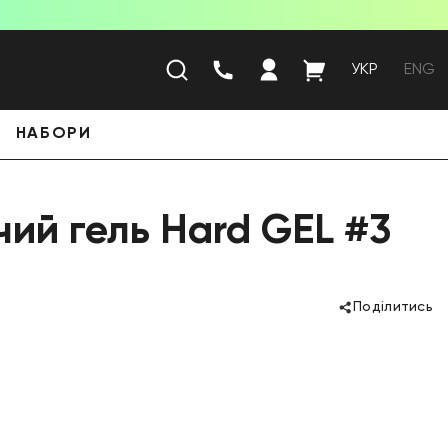
УКР
ENG
НАБОРИ
й гель Hard GEL #3
Поділитись