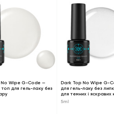
p No Wipe G-Code —
Dark Top No Wipe G-C
 топ для гель-лаку без
для гель-лаку без лип
ару
для темних і яскравих 
5ml