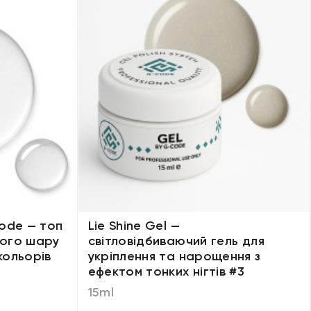
ode — топ
Lie Shine Gel —
кого шару
світловідбиваючий гель для
кольорів
укріплення та нарощення з
ефектом тонких нігтів #3
15ml