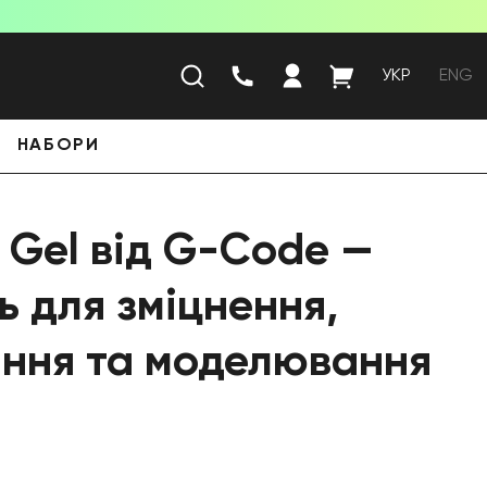
УКР
ENG
НАБОРИ
d Gel від G-Code —
ь для зміцнення,
ння та моделювання