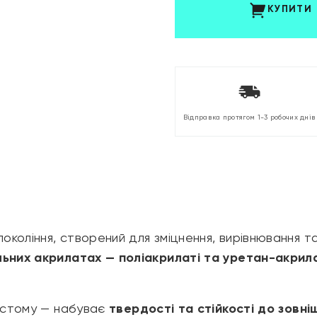
КУПИТИ
Відправка протягом 1-3 робочих днів
покоління, створений для зміцнення, вирівнювання 
льних акрилатах — поліакрилаті та уретан-акрил
овстому — набуває
твердості та стійкості до зовн