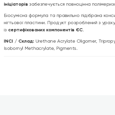
ініціаторів
забезпечується повноцінна полімеризац
Біосумісна формула та правильно підібрана конс
нігтьової пластини. Продукт розроблений з ураху
із
сертифікованих компонентів ЄС
.
INCI / Склад:
Urethane Acrylate Oligomer, Tripropy
Isobornyl Methacrylate, Pigments.