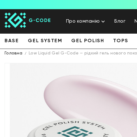
Про компанію
Блог
BASE
GEL SYSTEM
GEL POLISH
TOPS
Головна
Low Liquid Gel G-Code — рідкий гель нового поко