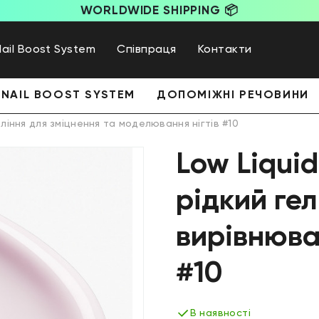
WORLDWIDE SHIPPING 📦
Nail Boost System
Співпраця
Контакти
NAIL BOOST SYSTEM
ДОПОМІЖНІ РЕЧОВИНИ
ління для зміцнення та моделювання нігтів #10
Low Liqui
рідкий гел
вирівнюва
#10
В наявності