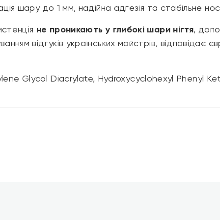
ія шару до 1 мм, надійна адгезія та стабільне нос
истенція
не проникають у глибокі шари нігтя
, доп
ванням відгуків українських майстрів, відповідає 
lene Glycol Diacrylate, Hydroxycyclohexyl Phenyl Ke