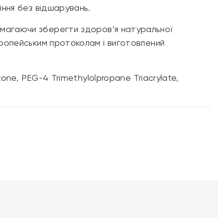
іння без відшарувань.
омагаючи зберегти здоров’я натуральної
європейським протоколам і виготовлений
tone, PEG-4 Trimethylolpropane Triacrylate,