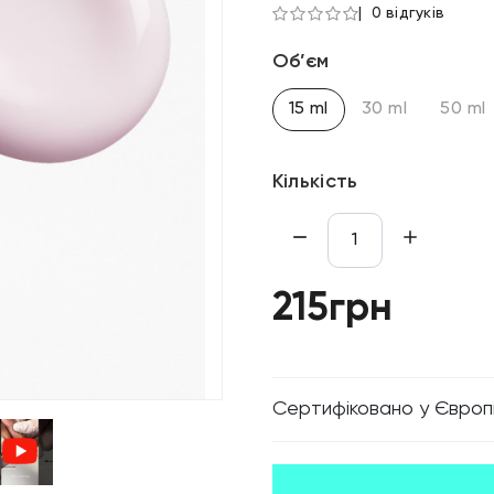
0 відгуків
Об’єм
15 ml
30 ml
50 ml
Кількість
215грн
Cертифіковано у Європ