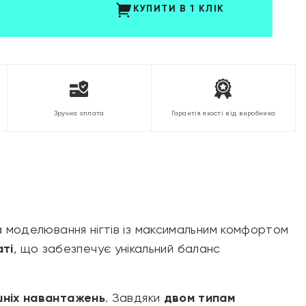
КУПИТИ В 1 КЛІК
Зручна оплата
Гарантія якості від виробника
та моделювання нігтів із максимальним комфортом
аті
, що забезпечує унікальний баланс
ішніх навантажень
. Завдяки
двом типам