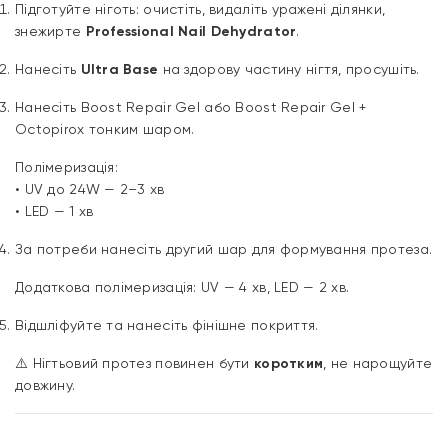
Підготуйте ніготь: очистіть, видаліть уражені ділянки,
знежирте
Professional Nail Dehydrator
.
Нанесіть
Ultra Base
на здорову частину нігтя, просушіть.
Нанесіть Boost Repair Gel або Boost Repair Gel +
Octopirox тонким шаром.
Полімеризація:
• UV до 24W — 2–3 хв
• LED — 1 хв
За потреби нанесіть другий шар для формування протеза.
Додаткова полімеризація: UV — 4 хв, LED — 2 хв.
Відшліфуйте та нанесіть фінішне покриття.
⚠️ Нігтьовий протез повинен бути
коротким
, не нарощуйте
довжину.