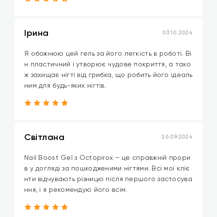
Ірина
03.10.2024
Я обожнюю цей гель за його легкість в роботі. Ві
н пластичний і утворює чудове покриття, а тако
ж захищає нігті від грибка, що робить його ідеаль
ним для будь-яких нігтів.
Світлана
26.09.2024
Nail Boost Gel з Octopirox – це справжній прори
в у догляді за пошкодженими нігтями. Всі мої кліє
нти відчувають різницю після першого застосува
ння, і я рекомендую його всім.