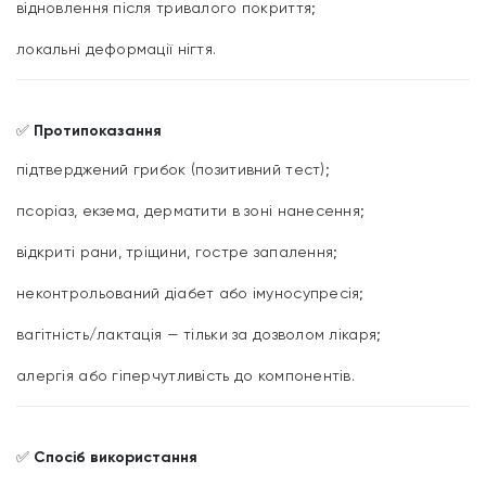
відновлення після тривалого покриття;
локальні деформації нігтя.
✅
Протипоказання
підтверджений грибок (позитивний тест);
псоріаз, екзема, дерматити в зоні нанесення;
відкриті рани, тріщини, гостре запалення;
неконтрольований діабет або імуносупресія;
вагітність/лактація — тільки за дозволом лікаря;
алергія або гіперчутливість до компонентів.
✅
Спосіб використання