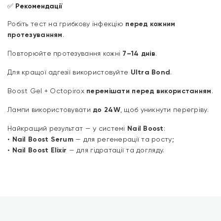
✅
Рекомендації
Робіть тест на грибкову інфекцію
перед кожним
протезуванням
.
Повторюйте протезування кожні
7–14 днів
.
Для кращої адгезії використовуйте
Ultra Bond
.
Boost Gel + Octopirox
перемішати перед використанням
.
Лампи використовувати
до 24W
, щоб уникнути перегріву.
Найкращий результат — у системі
Nail Boost
:
•
Nail Boost Serum
— для регенерації та росту;
•
Nail Boost Elixir
— для гідратації та догляду.