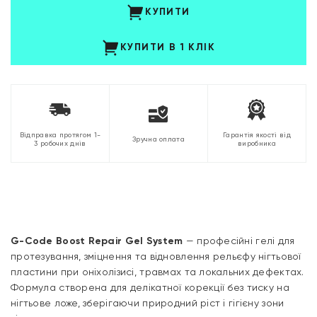
КУПИТИ
КУПИТИ В 1 КЛІК
Відправка протягом 1-
Гарантія якості від
Зручна оплата
3 робочих днів
виробника
G-Code Boost Repair Gel System
— професійні гелі для
протезування, зміцнення та відновлення рельєфу нігтьової
пластини при оніхолізисі, травмах та локальних дефектах.
Формула створена для делікатної корекції без тиску на
нігтьове ложе, зберігаючи природний ріст і гігієну зони