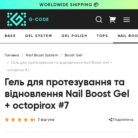
WORLDWIDE SHIPPING 📦
BASE
GEL SYSTEM
GEL POLISH
TOPS
NAIL BO
Головна
Nail Boost System
Boost Gel
Гель для протезування та відновлення Nail Boost Gel +
octopirox #7
Гель для протезування та
відновлення Nail Boost Gel
+ octopirox #7
3 відгуків
Поділитись