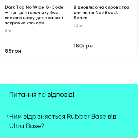
Dark Top No Wipe G-Code
Відновлююча сироватка
— топ для гель-лаку без
для нігтів Nail Boost
липкого шару для темних і
Serum
яскравих кольорів
10ml
5ml
180грн
85грн
Питання та відповіді
Чим відрізняється Rubber Base від
Ultra Base?