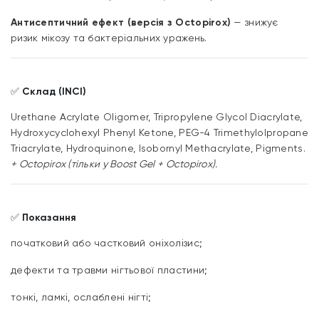
Антисептичний ефект (версія з Octopirox)
— знижує
ризик мікозу та бактеріальних уражень.
✅
Склад (INCI)
Urethane Acrylate Oligomer, Tripropylene Glycol Diacrylate,
Hydroxycyclohexyl Phenyl Ketone, PEG-4 Trimethylolpropane
Triacrylate, Hydroquinone, Isobornyl Methacrylate, Pigments.
+ Octopirox (тільки у Boost Gel + Octopirox).
✅
Показання
початковий або частковий оніхолізис;
дефекти та травми нігтьової пластини;
тонкі, ламкі, ослаблені нігті;