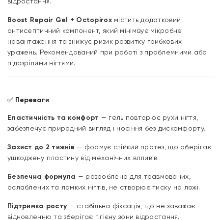
відростання.
Boost Repair Gel + Octopirox
містить додатковий
антисептичний компонент, який мінімізує мікробне
навантаження та знижує ризик розвитку грибкових
уражень. Рекомендований при роботі з проблемними або
підозрілими нігтями.
✅
Переваги
Еластичність та комфорт
— гель повторює рухи нігтя,
забезпечує природний вигляд і носіння без дискомфорту.
Захист до 2 тижнів
— формує стійкий протез, що оберігає
ушкоджену пластину від механічних впливів.
Безпечна формула
— розроблена для травмованих,
ослаблених та ламких нігтів, не створює тиску на ложі.
Підтримка росту
— стабільна фіксація, що не заважає
відновленню та зберігає гігієну зони відростання.