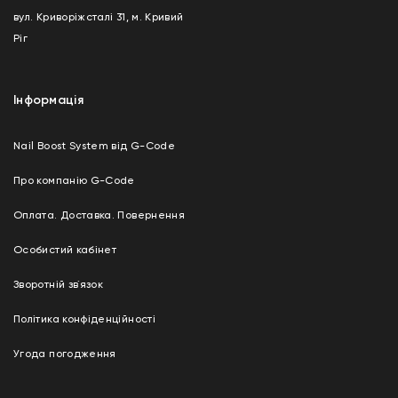
вул. Криворіжсталі 31, м. Кривий
Ріг
Інформація
Nail Boost System від G-Code
Про компанію G-Code
Оплата. Доставка. Повернення
Особистий кабінет
Зворотній зв`язок
Політика конфіденційності
Угода погодження