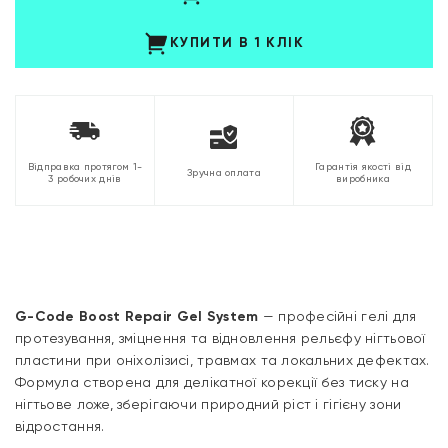
КУПИТИ В 1 КЛІК
Відправка протягом 1-
Гарантія якості від
Зручна оплата
3 робочих днів
виробника
G-Code Boost Repair Gel System
— професійні гелі для
протезування, зміцнення та відновлення рельєфу нігтьової
пластини при оніхолізисі, травмах та локальних дефектах.
Формула створена для делікатної корекції без тиску на
нігтьове ложе, зберігаючи природний ріст і гігієну зони
відростання.