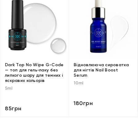
Dark Top No Wipe G-Code
Відновлююча сироватка
— топ для гель-лаку без
для нігтів Nail Boost
липкого шару для темних і
Serum
яскравих кольорів
10ml
5ml
180грн
85грн