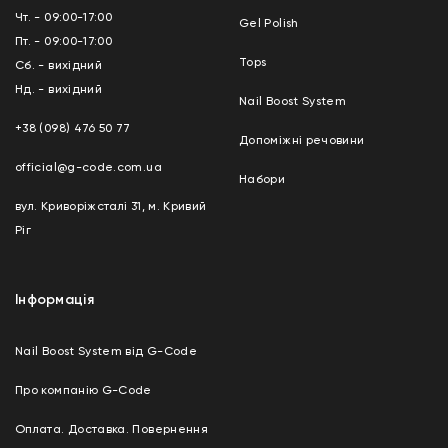
Чт. - 09:00-17:00
Gel Polish
Пт. - 09:00-17:00
Tops
Сб. - вихідний
Нд. - вихідний
Nail Boost System
+38 (098) 476 50 77
Допоміжні речовини
official@g-code.com.ua
Набори
вул. Криворіжсталі 31, м. Кривий
Ріг
Інформація
Nail Boost System від G-Code
Про компанію G-Code
Оплата. Доставка. Повернення