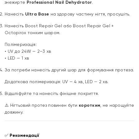
знежирте
Professional Nail Dehydrator
.
Нанесіть
Ultra Base
на здорову частину нігтя, просушіть.
Нанесіть Boost Repair Gel або Boost Repair Gel +
Octopirox тонким шаром.
Полімеризація:
• UV до 24W — 2–3 хв
• LED — 1 хв
За потреби нанесіть другий шар для формування протеза.
Додаткова полімеризація: UV — 4 хв, LED — 2 хв.
Відшліфуйте та нанесіть фінішне покриття.
⚠️ Нігтьовий протез повинен бути
коротким
, не нарощуйте
довжину.
✅
Рекомендації