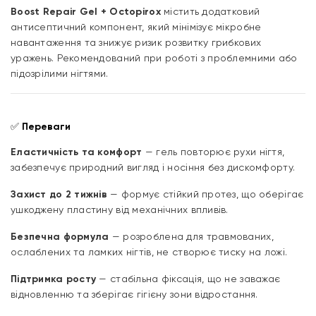
Boost Repair Gel + Octopirox
містить додатковий
антисептичний компонент, який мінімізує мікробне
навантаження та знижує ризик розвитку грибкових
уражень. Рекомендований при роботі з проблемними або
підозрілими нігтями.
✅
Переваги
Еластичність та комфорт
— гель повторює рухи нігтя,
забезпечує природний вигляд і носіння без дискомфорту.
Захист до 2 тижнів
— формує стійкий протез, що оберігає
ушкоджену пластину від механічних впливів.
Безпечна формула
— розроблена для травмованих,
ослаблених та ламких нігтів, не створює тиску на ложі.
Підтримка росту
— стабільна фіксація, що не заважає
відновленню та зберігає гігієну зони відростання.