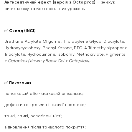
Антисептичний ефект (версія з Octopirox)
— знижує
ризик мікозу та бактеріальних уражень.
✅
Склад (INCI)
Urethane Acrylate Oligomer, Tripropylene Glycol Diacrylate,
Hydroxycyclohexyl Phenyl Ketone, PEG-4 Trimethylolpropane
Triacrylate, Hydroquinone, Isobornyl Methacrylate, Pigments.
+ Octopirox (тільки у Boost Gel + Octopirox).
✅
Показання
початковий або частковий оніхолізис;
дефекти та травми нігтьової пластини;
тонкі, ламкі, ослаблені нігті;
відновлення після тривалого покриття;