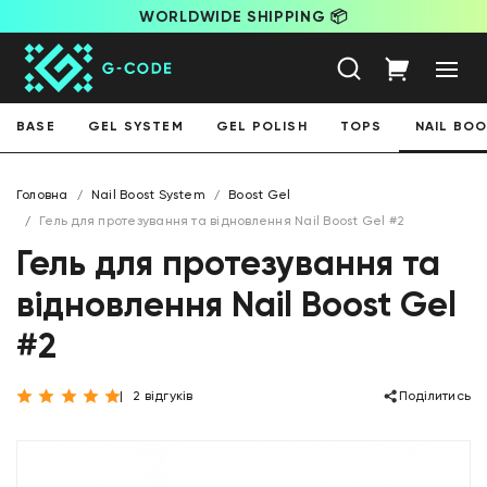
WORLDWIDE SHIPPING 📦
BASE
GEL SYSTEM
GEL POLISH
TOPS
NAIL BO
Головна
Nail Boost System
Boost Gel
Гель для протезування та відновлення Nail Boost Gel #2
Гель для протезування та
відновлення Nail Boost Gel
#2
2 відгуків
Поділитись