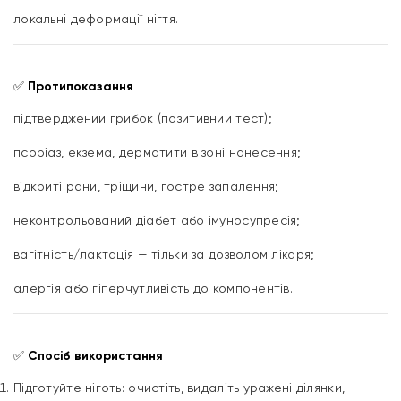
локальні деформації нігтя.
✅
Протипоказання
підтверджений грибок (позитивний тест);
псоріаз, екзема, дерматити в зоні нанесення;
відкриті рани, тріщини, гостре запалення;
неконтрольований діабет або імуносупресія;
вагітність/лактація — тільки за дозволом лікаря;
алергія або гіперчутливість до компонентів.
✅
Спосіб використання
Підготуйте ніготь: очистіть, видаліть уражені ділянки,