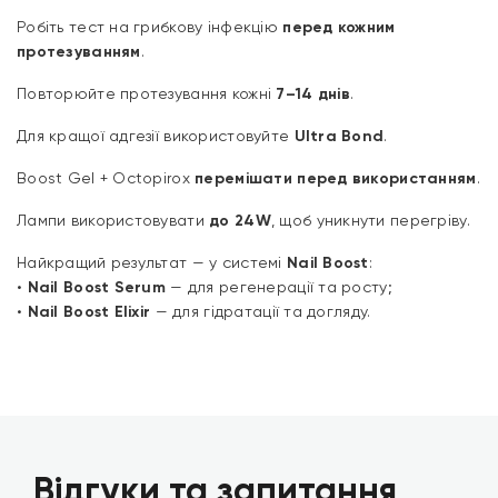
Робіть тест на грибкову інфекцію
перед кожним
протезуванням
.
Повторюйте протезування кожні
7–14 днів
.
Для кращої адгезії використовуйте
Ultra Bond
.
Boost Gel + Octopirox
перемішати перед використанням
.
Лампи використовувати
до 24W
, щоб уникнути перегріву.
Найкращий результат — у системі
Nail Boost
:
•
Nail Boost Serum
— для регенерації та росту;
•
Nail Boost Elixir
— для гідратації та догляду.
Відгуки та запитання