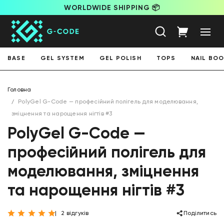
WORLDWIDE SHIPPING 📦
BASE
GEL SYSTEM
GEL POLISH
TOPS
NAIL BO
Головна
PolyGel G-Code — професійний полігель для моделювання,
зміцнення та нарощення нігтів #3
PolyGel G-Code —
професійний полігель для
моделювання, зміцнення
та нарощення нігтів #3
2 відгуків
Поділитись