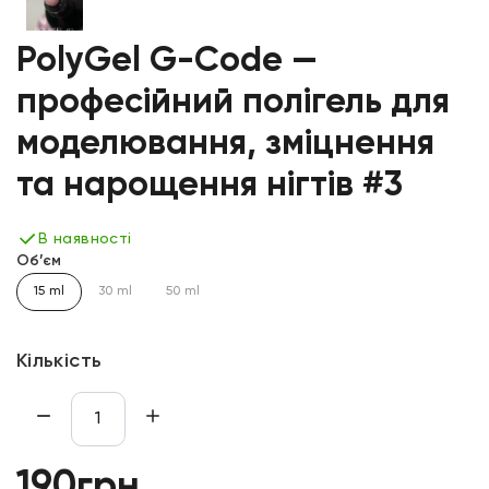
PolyGel G-Code —
професійний полігель для
моделювання, зміцнення
та нарощення нігтів #3
В наявності
Об’єм
15 ml
30 ml
50 ml
Кількість
190грн