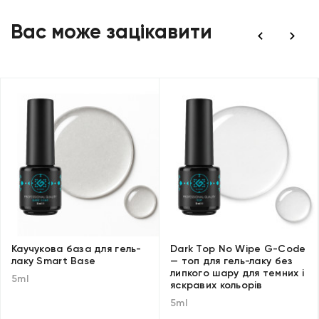
Вас може зацікавити
Каучукова база для гель-
Dark Top No Wipe G-Code
лаку Smart Base
— топ для гель-лаку без
липкого шару для темних і
5ml
яскравих кольорів
5ml