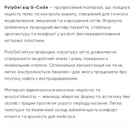
PolyGel від G-Code
— професійний матеріал, що поєднує
міцність гелю та контроль акрилу, створений для точного
моделювання, зміцнення та нарощення нігтів. Формула
забезпечує природний вигляд покриття, стабільну
архітектуру та комфорт у роботі без перевантаження
нігтьової пластини.
PolyGel імітує природну структуру нігтя, дозволяючи
створювати акуратний апекс і рівну поверхню з
мінімальним опилом. Оптимальна консистенція не тече,
легко контролюється пензлем і дає змогу працювати без
поспіху, навіть з екстрадовжинами.
Матеріал відзначається високою міцністю та
зносостійкістю — манікюр зберігає форму та естетику без
сколів і тріщин протягом усього періоду носіння. Легка
текстура та безпечний склад забезпечують комфорт
клієнта та зручність для майстра.