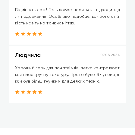
Відмінна якість! Гель добре носиться і підходить д
ля подовження. Особливо подобається його стій
кість навіть на тонких нігтях.
Людмила
07.08.2024
Хороший гель для початківців, легко контролюєт
ься і має зручну текстуру. Проте було б чудово, я
кби був більш гнучким для деяких технік.