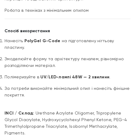
Робота в техніках з мінімальним опилом
Спосіб використання
Нанесіть
PolyGel G-Code
на підготовлену нігтьову
пластину.
Змоделюйте форму та архітектуру пензлем, рівномірно
розподіляючи матеріал.
Полімеризуйте в
UV/LED-лампі 48W — 2 хвилини
.
За потреби виконайте мінімальний опил і нанесіть фінішне
покриття.
INCI / Склад:
Urethane Acrylate Oligomer, Tripropylene
Glycol Diacrylate, Hydroxycyclohexyl Phenyl Ketone, PEG-4
Trimethylolpropane Triacrylate, Isobornyl Methacrylate,
Pigments.