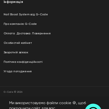
Інформація
Nail Boost System від G-Code
Про компанію G-Code
Оплата. Доставка. Повернення
Особистий кабінет
Зворотній зв`язок
Політика конфіденційності
Угода погодження
G-Code © 2026
Дизайн і розробка —
“ADVERT GROUP”
Ми використовуємо файли cookie 🍪, щоб
покращити сайт для вас