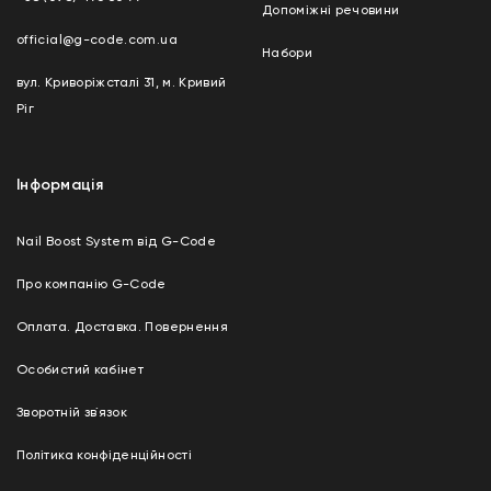
Допоміжні речовини
official@g-code.com.ua
Набори
вул. Криворіжсталі 31, м. Кривий
Ріг
Інформація
Nail Boost System від G-Code
Про компанію G-Code
Оплата. Доставка. Повернення
Особистий кабінет
Зворотній зв`язок
Політика конфіденційності