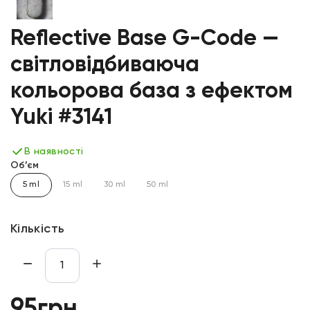
Reflective Base G-Code —
світловідбиваюча
кольорова база з ефектом
Yuki #3141
В наявності
Об’єм
5 ml
15 ml
30 ml
50 ml
Кількість
95грн