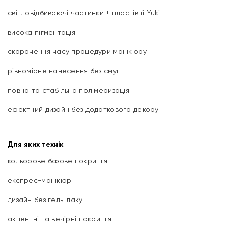
світловідбиваючі частинки + пластівці Yuki
висока пігментація
скорочення часу процедури манікюру
рівномірне нанесення без смуг
повна та стабільна полімеризація
ефектний дизайн без додаткового декору
Для яких технік
кольорове базове покриття
експрес-манікюр
дизайн без гель-лаку
акцентні та вечірні покриття