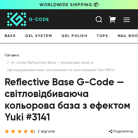
WORLDWIDE SHIPPING 📦
BASE
GEL SYSTEM
GEL POLISH
TOPS
NAIL BO
Головна
G-Code Reflective Base — кольорова база зі
світловідбиваючими частинками та пластівцями Yuki #3141
Reflective Base G-Code —
світловідбиваюча
кольорова база з ефектом
Yuki #3141
2 відгуків
Поділитись