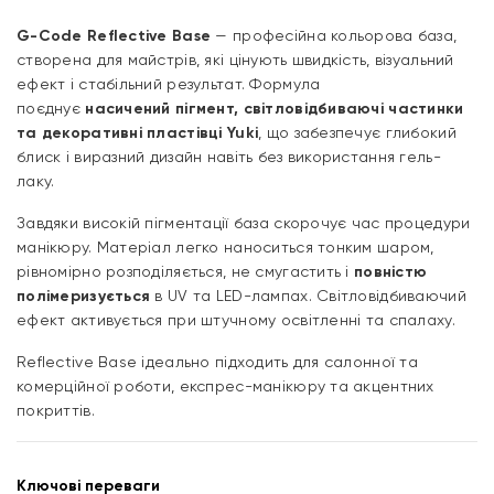
G-Code Reflective Base
— професійна кольорова база,
створена для майстрів, які цінують швидкість, візуальний
ефект і стабільний результат. Формула
поєднує
насичений пігмент, світловідбиваючі частинки
та декоративні пластівці Yuki
, що забезпечує глибокий
блиск і виразний дизайн навіть без використання гель-
лаку.
Завдяки високій пігментації база скорочує час процедури
манікюру. Матеріал легко наноситься тонким шаром,
рівномірно розподіляється, не смугастить і
повністю
полімеризується
в UV та LED-лампах. Світловідбиваючий
ефект активується при штучному освітленні та спалаху.
Reflective Base ідеально підходить для салонної та
комерційної роботи, експрес-манікюру та акцентних
покриттів.
Ключові переваги