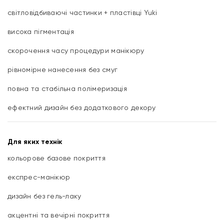
світловідбиваючі частинки + пластівці Yuki
висока пігментація
скорочення часу процедури манікюру
рівномірне нанесення без смуг
повна та стабільна полімеризація
ефектний дизайн без додаткового декору
Для яких технік
кольорове базове покриття
експрес-манікюр
дизайн без гель-лаку
акцентні та вечірні покриття