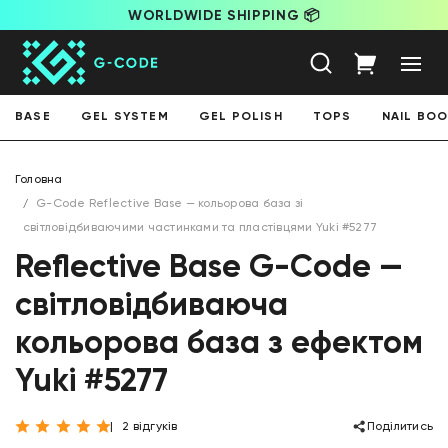
WORLDWIDE SHIPPING 📦
BASE
GEL SYSTEM
GEL POLISH
TOPS
NAIL BO
Головна
G-Code Reflective Base — кольорова база зі
світловідбиваючими частинками та пластівцями Yuki #5277
Reflective Base G-Code —
світловідбиваюча
кольорова база з ефектом
Yuki #5277
2 відгуків
Поділитись