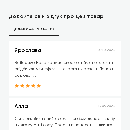
Додайте свій відгук про цей товар
НАПИСАТИ ВІДГУК
Ярослава
09.10.2024
Reflective Base вражає своєю стійкістю, а світл
овідбиваючий ефект — справжня розкіш. Легко п
рацювати.
Алла
17.09.2024
Світловідбиваючий ефект цієї бази додає шик бу
дь-якому манікюру. Проста в нанесенні, швидко