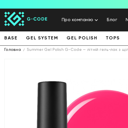
Про компанію
Блог
BASE
GEL SYSTEM
GEL POLISH
TOPS
Головна
Summer Gel Polish G-Code — літній гель-лак з щі