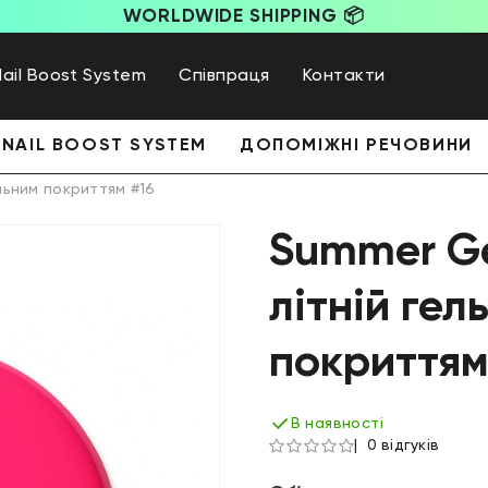
WORLDWIDE SHIPPING 📦
Nail Boost System
Співпраця
Контакти
NAIL BOOST SYSTEM
ДОПОМІЖНІ РЕЧОВИНИ
льним покриттям #16
Summer Ge
літній гел
покриттям
В наявності
0 відгуків