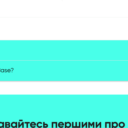
Base?
авайтесь першими про 