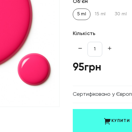
Об’єм
5 ml
15 ml
30 ml
Кількість
95грн
Cертифіковано у Європ
КУПИТИ