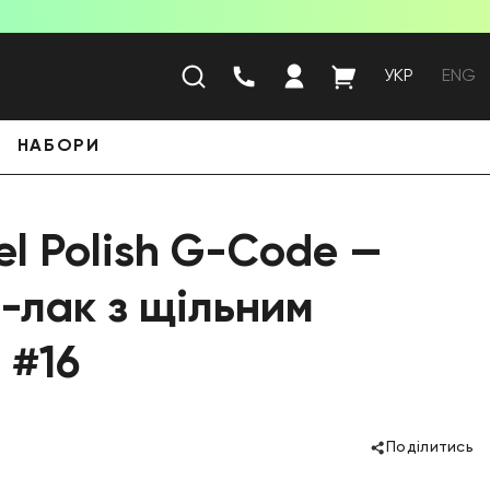
УКР
ENG
НАБОРИ
l Polish G-Code —
ь-лак з щільним
 #16
Поділитись