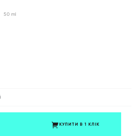
50 ml
і
КУПИТИ В 1 КЛІК