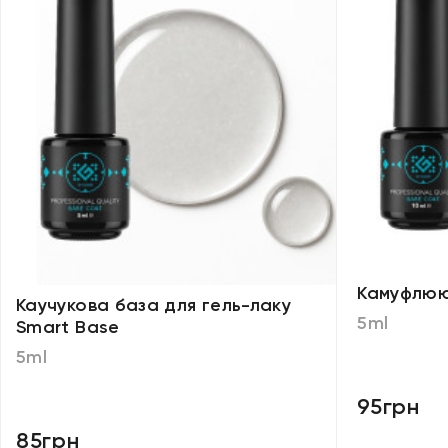
Камуфлюю
Каучукова база для гель-лаку
5ml
Smart Base
5ml
95грн
85грн