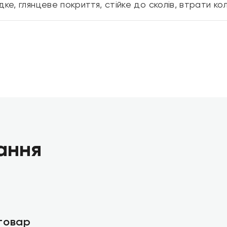
ке, глянцеве покриття, стійке до сколів, втрати ко
ання
 товар