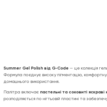
Summer Gel Polish від
G‑Code
— це колекція гель
Формула поєднує високу пігментацію, комфортну т
домашнього використання.
Палітра включає
пастельні та соковиті яскраві
розподіляється по нігтьовій пластині та забезпе