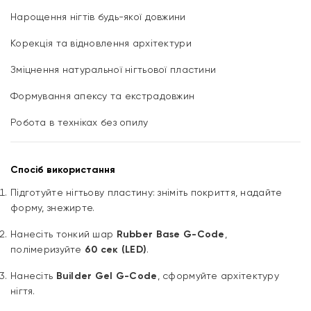
Нарощення нігтів будь-якої довжини
Корекція та відновлення архітектури
Зміцнення натуральної нігтьової пластини
Формування апексу та екстрадовжин
Робота в техніках без опилу
Спосіб використання
Підготуйте нігтьову пластину: зніміть покриття, надайте
форму, знежирте.
Нанесіть тонкий шар
Rubber Base G-Code
,
полімеризуйте
60 сек (LED)
.
Нанесіть
Builder Gel G-Code
, сформуйте архітектуру
нігтя.