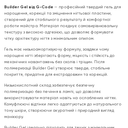
Builder Gel від G-Code
— професійний твердий гель для
нарощення, корекції та зміцнення нігтьової пластини,
створений для стабільного результату й комфортної
роботи майстра. Матеріал поєднує самовирівнювальну
текстуру з високою адгезією, що дозволяє формувати
чітку архітектуру нігтя з мінімальним опилом.
Гель має низькоамортизуючу формулу, завдяки чому
нарощені нігті зберігають форму, міцність і стійкість до
механічних навантажень без сколів і тріщин. Після
полімеризації Builder Gel утворює тверде, стабільне
покриття, придатне для екстрадовжин та корекцій.
Низькокислотний склад забезпечує безпечну
полімеризацію без печіння в лампі, що дозволяє
використовувати матеріал навіть на ослаблених нігтях.
Камуфлюючі відтінки легко адаптуються до натурального
тону шкіри, створюючи акуратний і природний вигляд
манікюру.
Builder Gel ідеально підходить для технік з мінімальним