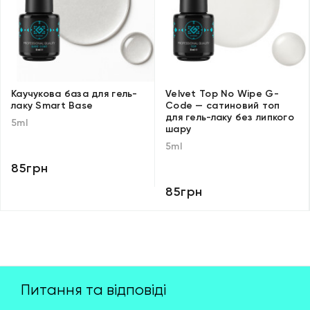
Каучукова база для гель-
Velvet Top No Wipe G-
лаку Smart Base
Code — сатиновий топ
для гель-лаку без липкого
5ml
шару
5ml
85грн
85грн
Питання та відповіді