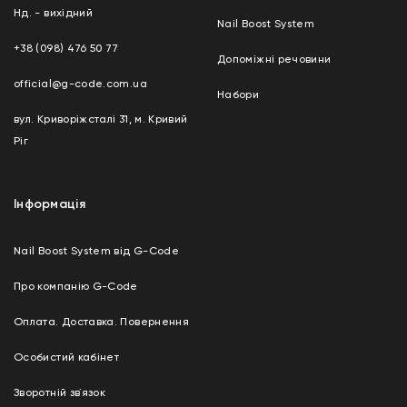
Нд. - вихідний
Nail Boost System
+38 (098) 476 50 77
Допоміжні речовини
official@g-code.com.ua
Набори
вул. Криворіжсталі 31, м. Кривий
Ріг
Інформація
Nail Boost System від G-Code
Про компанію G-Code
Оплата. Доставка. Повернення
Особистий кабінет
Зворотній зв`язок