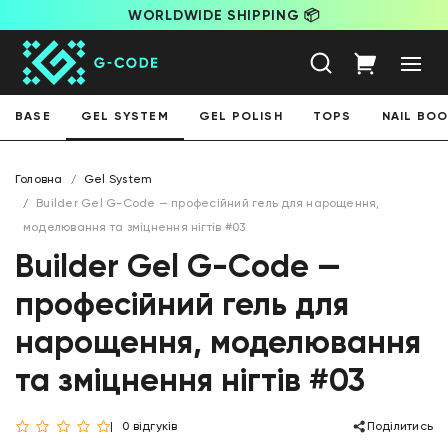
WORLDWIDE SHIPPING 📦
BASE
GEL SYSTEM
GEL POLISH
TOPS
NAIL BO
Головна
Gel System
Builder Gel G-Code — професійний гель для нарощення,
моделювання та зміцнення нігтів #03
Builder Gel G-Code —
професійний гель для
нарощення, моделювання
та зміцнення нігтів #03
0 відгуків
Поділитись