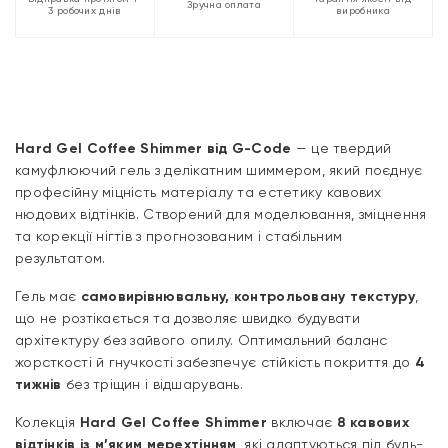
Зручна оплата
3 робочих днів
виробника
Hard Gel Coffee Shimmer від G-Code
— це твердий
камуфлюючий гель з делікатним шиммером, який поєднує
професійну міцність матеріалу та естетику кавових
нюдових відтінків. Створений для моделювання, зміцнення
та корекції нігтів з прогнозованим і стабільним
результатом.
Гель має
самовирівнювальну, контрольовану текстуру
,
що не розтікається та дозволяє швидко будувати
архітектуру без зайвого опилу. Оптимальний баланс
жорсткості й гнучкості забезпечує стійкість покриття до
4
тижнів
без тріщин і відшарувань.
Колекція
Hard Gel Coffee Shimmer
включає
8 кавових
відтінків із м’яким мерехтінням
, які адаптуються під будь-