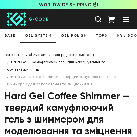
WORLDWIDE SHIPPING 📦
BASE
GEL SYSTEM
GEL POLISH
TOPS
NAIL BO
Головна
Gel System
Гелі рідкої консистенції
Hard Gel — камуфлюючий гель для нарощування та
архітектури нігтів
Hard Gel Coffee Shimmer — твердий камуфлюючий гель з
шиммером для моделювання та зміцнення #11
Hard Gel Coffee Shimmer —
твердий камуфлюючий
гель з шиммером для
моделювання та зміцнення