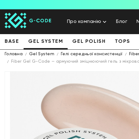
Про компанію
Блог
BASE
GEL SYSTEM
GEL POLISH
TOPS
Головна
Gel System
Гелі середньої консистенції
Fibe
Fiber Gel G-Code — армуючий зміцнюючий гель з мікрово