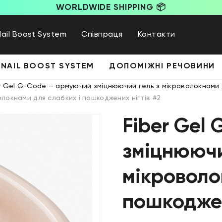
WORLDWIDE SHIPPING 📦
Nail Boost System
Співпраця
Контакти
NAIL BOOST SYSTEM
ДОПОМІЖНІ РЕЧОВИНИ
r Gel G-Code — армуючий зміцнюючий гель з мікроволокнами д
локнами для слабких і пошкоджених нігтів #2
Fiber Gel
зміцнюючи
мікроволо
пошкоджен