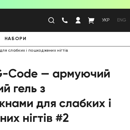
УКР
ENG
НАБОРИ
ля слабких і пошкоджених нігтів
 G-Code — армуючий
й гель з
кнами для слабких і
их нігтів #2