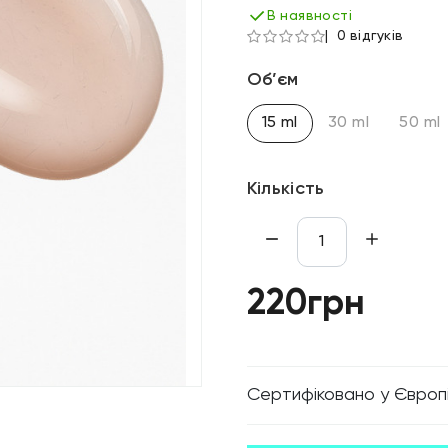
В наявності
0 відгуків
Об’єм
15 ml
30 ml
50 ml
Кількість
220грн
Cертифіковано у Європ