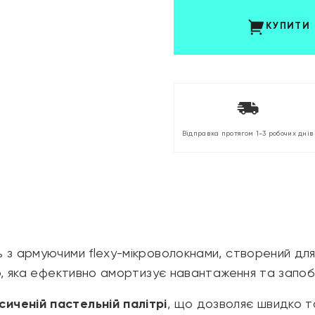
КУПИТИ
Відправка протягом 1-3 робочих днів
 з армуючими flexy-мікроволокнами, створений дл
ію, яка ефективно амортизує навантаження та запоб
сиченій пастельній палітрі
, що дозволяє швидко т