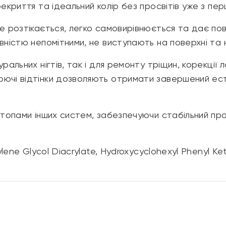
екриття та ідеальний колір без просвітів уже з пе
е розтікається, легко самовирівнюється та дає пов
овністю непомітними, не виступають на поверхні та
уральних нігтів, так і для ремонту тріщин, корекці
юючі відтінки дозволяють отримати завершений ес
 топами інших систем, забезпечуючи стабільний про
lene Glycol Diacrylate, Hydroxycyclohexyl Phenyl Ke