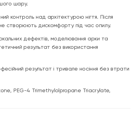
ршого шару.
ний контроль над архітектурою нігтя. Після
 не створюють дискомфорту під час опилу.
ї локальних дефектів, моделювання арки та
тетичний результат без використання
фесійний результат і тривале носіння без втрати
tone, PEG-4 Trimethylolpropane Triacrylate,