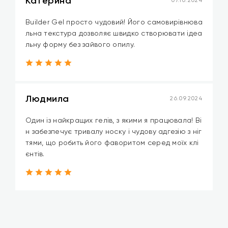
Катерина
07.10.2024
Builder Gel просто чудовий! Його самовирівнюва
льна текстура дозволяє швидко створювати ідеа
льну форму без зайвого опилу.
Людмила
26.09.2024
Один із найкращих гелів, з якими я працювала! Ві
н забезпечує тривалу носку і чудову адгезію з ніг
тями, що робить його фаворитом серед моїх клі
єнтів.