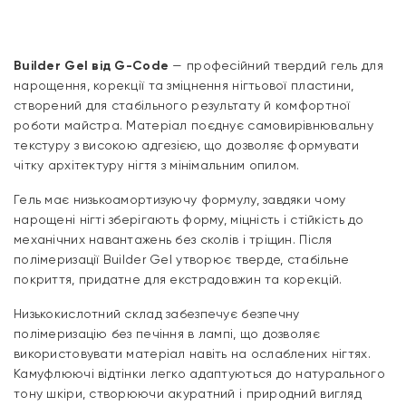
Builder Gel від G-Code
— професійний твердий гель для
нарощення, корекції та зміцнення нігтьової пластини,
створений для стабільного результату й комфортної
роботи майстра. Матеріал поєднує самовирівнювальну
текстуру з високою адгезією, що дозволяє формувати
чітку архітектуру нігтя з мінімальним опилом.
Гель має низькоамортизуючу формулу, завдяки чому
нарощені нігті зберігають форму, міцність і стійкість до
механічних навантажень без сколів і тріщин. Після
полімеризації Builder Gel утворює тверде, стабільне
покриття, придатне для екстрадовжин та корекцій.
Низькокислотний склад забезпечує безпечну
полімеризацію без печіння в лампі, що дозволяє
використовувати матеріал навіть на ослаблених нігтях.
Камуфлюючі відтінки легко адаптуються до натурального
тону шкіри, створюючи акуратний і природний вигляд