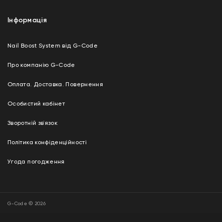
Інформація
Nail Boost System від G-Code
Про компанію G-Code
Оплата. Доставка. Повернення
Особистий кабінет
Зворотній зв`язок
Політика конфіденційності
Угода погодження
G-Code © 2026
Дизайн і розробка —
“ADVERT GROUP”