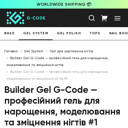
WORLDWIDE SHIPPING 📦
BASE
GEL SYSTEM
GEL POLISH
TOPS
NAIL BO
Головна
Gel System
Гелі для укріплення нігтів
Builder Gel G-Code — професійний гель для нарощення,
моделювання та зміцнення нігтів
Builder Gel G-Code — професійний гель для нарощення,
моделювання та зміцнення нігтів #1
Builder Gel G-Code —
професійний гель для
нарощення, моделювання
та зміцнення нігтів #1