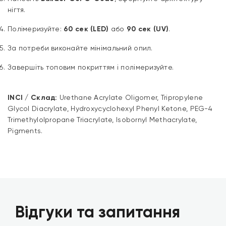
нігтя.
Полімеризуйте:
60 сек (LED)
або
90 сек (UV)
.
За потреби виконайте мінімальний опил.
Завершіть топовим покриттям і полімеризуйте.
INCI / Склад:
Urethane Acrylate Oligomer, Tripropylene
Glycol Diacrylate, Hydroxycyclohexyl Phenyl Ketone, PEG-4
Trimethylolpropane Triacrylate, Isobornyl Methacrylate,
Pigments.
Відгуки та запитання