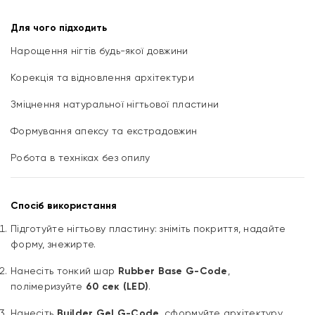
Для чого підходить
Нарощення нігтів будь-якої довжини
Корекція та відновлення архітектури
Зміцнення натуральної нігтьової пластини
Формування апексу та екстрадовжин
Робота в техніках без опилу
Спосіб використання
Підготуйте нігтьову пластину: зніміть покриття, надайте
форму, знежирте.
Нанесіть тонкий шар
Rubber Base G-Code
,
полімеризуйте
60 сек (LED)
.
Нанесіть
Builder Gel G-Code
, сформуйте архітектуру