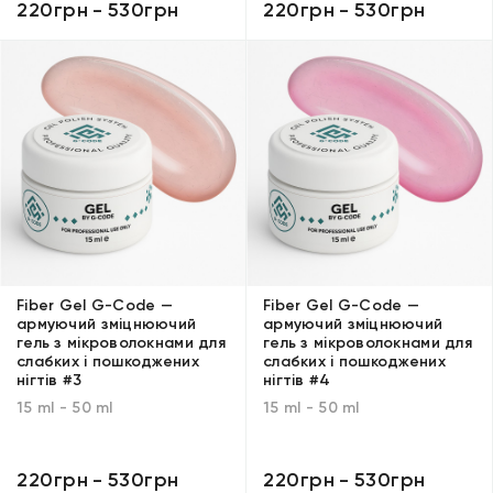
220грн
-
530грн
220грн
-
530грн
Fiber Gel G-Code —
Fiber Gel G-Code —
армуючий зміцнюючий
армуючий зміцнюючий
гель з мікроволокнами для
гель з мікроволокнами для
слабких і пошкоджених
слабких і пошкоджених
нігтів #3
нігтів #4
15 ml - 50 ml
15 ml - 50 ml
220грн
-
530грн
220грн
-
530грн