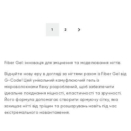
1
2
Fiber Gel: інновація для зміцнення та моделювання нігтів
Відчуйте нову еру в догляді за нігтями разом із Fiber Gel від
G-Code! Цей унікальний камуфлюючий гель із
мікроволокнами flexy розроблений, щоб забезпечити
ідеальне поєднання міцності, еластичності та зручності.
Його формула допомагає створити армуючу сітку, яка
захищає нігті від тріщин та розшарувань навіть під час
екстремального навантаження.