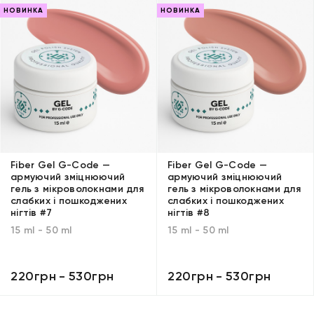
НОВИНКА
НОВИНКА
Fiber Gel G-Code —
Fiber Gel G-Code —
армуючий зміцнюючий
армуючий зміцнюючий
гель з мікроволокнами для
гель з мікроволокнами для
слабких і пошкоджених
слабких і пошкоджених
нігтів #7
нігтів #8
15 ml - 50 ml
15 ml - 50 ml
220грн
-
530грн
220грн
-
530грн