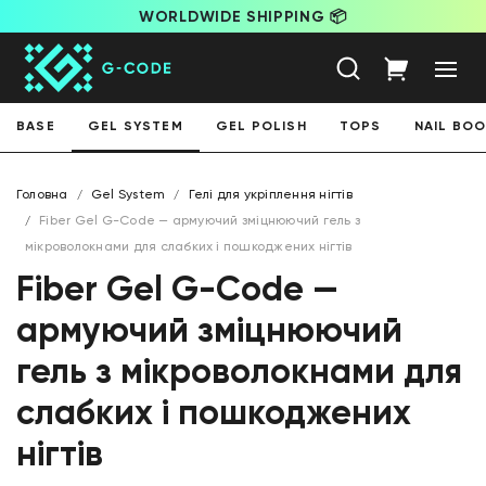
WORLDWIDE SHIPPING 📦
BASE
GEL SYSTEM
GEL POLISH
TOPS
NAIL BO
Головна
Gel System
Гелі для укріплення нігтів
Fiber Gel G-Code — армуючий зміцнюючий гель з
мікроволокнами для слабких і пошкоджених нігтів
Fiber Gel G-Code —
армуючий зміцнюючий
гель з мікроволокнами для
слабких і пошкоджених
нігтів