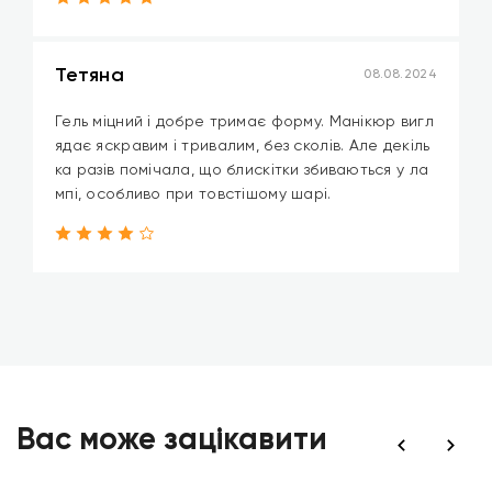
Тетяна
08.08.2024
Гель міцний і добре тримає форму. Манікюр вигл
ядає яскравим і тривалим, без сколів. Але декіль
ка разів помічала, що блискітки збиваються у ла
мпі, особливо при товстішому шарі.
Вас може зацікавити