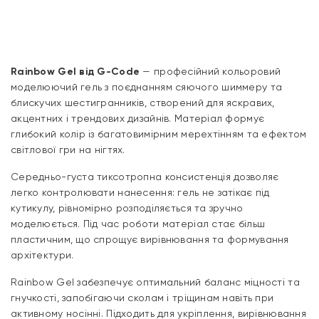
Rainbow Gel від G-Code
— професійний кольоровий
моделюючий гель з поєднанням сяючого шиммеру та
блискучих шестигранників, створений для яскравих,
акцентних і трендових дизайнів. Матеріал формує
глибокий колір із багатовимірним мерехтінням та ефектом
світлової гри на нігтях.
Середньо-густа тиксотропна консистенція дозволяє
легко контролювати нанесення: гель не затікає під
кутикулу, рівномірно розподіляється та зручно
моделюється. Під час роботи матеріал стає більш
пластичним, що спрощує вирівнювання та формування
архітектури.
Rainbow Gel забезпечує оптимальний баланс міцності та
гнучкості, запобігаючи сколам і тріщинам навіть при
активному носінні. Підходить для укріплення, вирівнювання