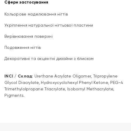
Сфери застосування
Кольорове моделювання нігтів
Укріплення натуральної нігтьової пластини
Вирівнювання поверхні
Подовження нігтів
Декоративні та акцентні дизайни з блиском
INCI / Склад:
Urethane Acrylate Oligomer, Tripropylene
Glycol Diacrylate, Hydroxycyclohexyl Phenyl Ketone, PEG-4
Trimethylolpropane Triacrylate, Isobornyl Methacrylate,
Pigments.