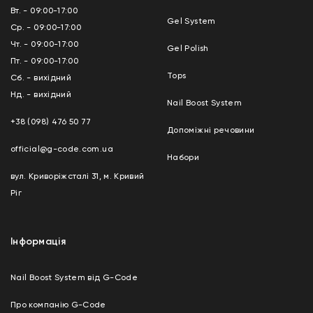
Вт. - 09:00-17:00
Gel System
Ср. - 09:00-17:00
Чт. - 09:00-17:00
Gel Polish
Пт. - 09:00-17:00
Tops
Сб. - вихідний
Нд. - вихідний
Nail Boost System
+38 (098) 476 50 77
Допоміжні речовини
official@g-code.com.ua
Набори
вул. Криворіжсталі 31, м. Кривий
Ріг
Інформація
Nail Boost System від G-Code
Про компанію G-Code