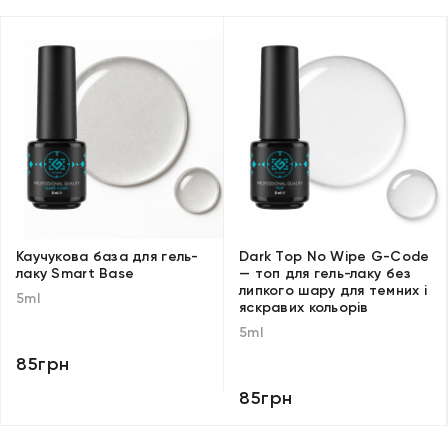
Каучукова база для гель-
Dark Top No Wipe G-Code
лаку Smart Base
— топ для гель-лаку без
липкого шару для темних і
5ml
яскравих кольорів
5ml
85грн
85грн