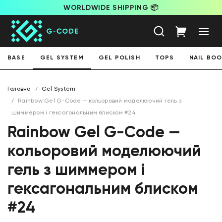
WORLDWIDE SHIPPING 📦
BASE
GEL SYSTEM
GEL POLISH
TOPS
NAIL BO
Головна
Gel System
Rainbow Gel G-Code — кольоровий моделюючий гель з
шиммером і гексагональним блиском #24
Rainbow Gel G-Code —
кольоровий моделюючий
гель з шиммером і
гексагональним блиском
#24