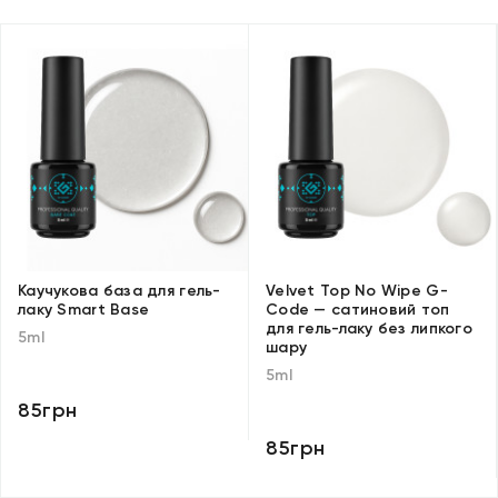
Каучукова база для гель-
Velvet Top No Wipe G-
лаку Smart Base
Code — сатиновий топ
для гель-лаку без липкого
5ml
шару
5ml
85грн
85грн