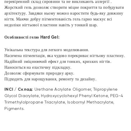
перевіренний склад сировини та не викликають аллергії .
Жорсткий гель дозволяє створити міцне покриття та побудувати
архітектуру. Завдяки ньому можно наростити будь-яку довжину
нігтя. Маючи добру пігментованість гель гарно маскує всі
недоліки нігтьової пластини навіть у тонкий шар.
Особливості гелю Hard Gel:
Унікальна текстура для легкого моделювання.
Насичена пігментація, яка чудово перекриває нігтьову пластину.
Надійний зміцнюючий ефект для тонких, крихких нігтів.
Наноситься на еластичну підкладку.
Дозволяє сформувати природну арку.
Підходить для нарощування, ремонту та дизайну.
INCI / Склад:
Urethane Acrylate Oligomer, Tripropylene
Glycol Diacrylate, Hydroxycyclohexyl Phenyl Ketone, PEG-4
Trimethylolpropane Triacrylate, Isobornyl Methacrylate,
Pigments.