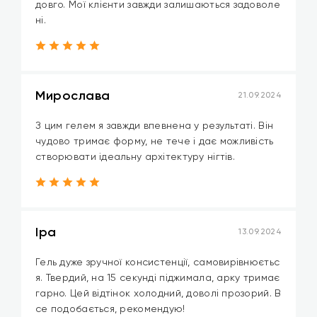
довго. Мої клієнти завжди залишаються задоволе
ні.
Мирослава
21.09.2024
З цим гелем я завжди впевнена у результаті. Він
чудово тримає форму, не тече і дає можливість
створювати ідеальну архітектуру нігтів.
Іра
13.09.2024
Гель дуже зручної консистенції, самовирівнюєтьс
я. Твердий, на 15 секунді піджимала, арку тримає
гарно. Цей відтінок холодний, доволі прозорий. В
се подобається, рекомендую!