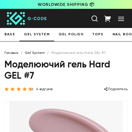
WORLDWIDE SHIPPING 📦
BASE
GEL SYSTEM
GEL POLISH
TOPS
NAIL BO
Головна
Gel System
Моделюючий гель Hard GEL #7
Моделюючий гель Hard
GEL #7
4 відгуків
Поділитись