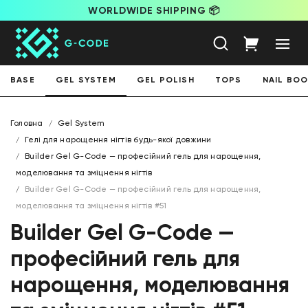
WORLDWIDE SHIPPING 📦
BASE
GEL SYSTEM
GEL POLISH
TOPS
NAIL BO
Головна
Gel System
Гелі для нарощення нігтів будь-якої довжини
Builder Gel G-Code — професійний гель для нарощення,
моделювання та зміцнення нігтів
Builder Gel G-Code — професійний гель для нарощення,
моделювання та зміцнення нігтів #51
Builder Gel G-Code —
професійний гель для
нарощення, моделювання