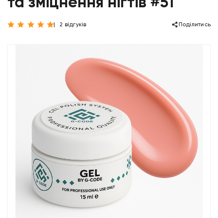
та зміцнення нігтів #51
2 відгуків
Поділитись