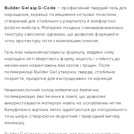
Builder Gel від G-Code
— професійний твердий гель для
нарощення, корекції та зміцнення нігтьової пластини,
створений для стабільного результату й комфортної
роботи майстра. Матеріал поєднує самовирівнювальну
текстуру з високою адгезією, що дозволяє формувати
чітку архітектуру нігтя з мінімальним опилом.
Гель має низькоамортизуючу формулу, завдяки чому
нарощені нігті зберігають форму, міцність і стійкість до
механічних навантажень без сколів і тріщин. Після
полімеризації Builder Gel утворює тверде, стабільне
покриття, придатне для екстрадовжин та корекцій.
Низькокислотний склад забезпечує безпечну
полімеризацію без печіння в лампі, що дозволяє
використовувати матеріал навіть на ослаблених нігтях.
Камуфлюючі відтінки легко адаптуються до натурального
тону шкіри, створюючи акуратний і природний вигляд
манікюру.