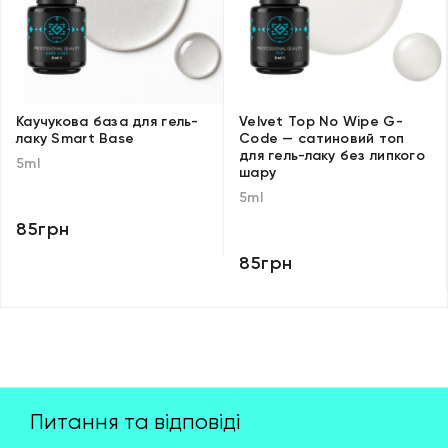
Каучукова база для гель-
Velvet Top No Wipe G-
лаку Smart Base
Code — сатиновий топ
для гель-лаку без липкого
5ml
шару
5ml
85грн
85грн
Питання та відповіді