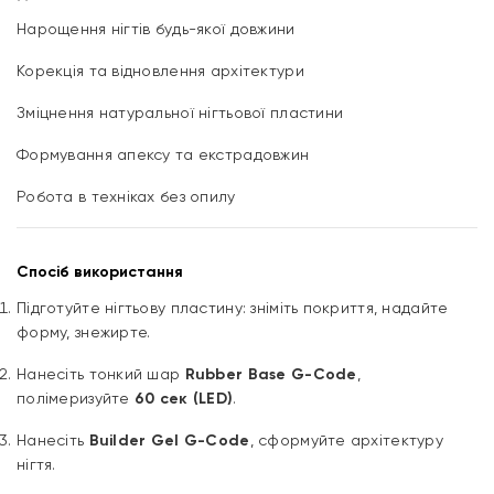
Нарощення нігтів будь-якої довжини
Корекція та відновлення архітектури
Зміцнення натуральної нігтьової пластини
Формування апексу та екстрадовжин
Робота в техніках без опилу
Спосіб використання
Підготуйте нігтьову пластину: зніміть покриття, надайте
форму, знежирте.
Нанесіть тонкий шар
Rubber Base G-Code
,
полімеризуйте
60 сек (LED)
.
Нанесіть
Builder Gel G-Code
, сформуйте архітектуру
нігтя.