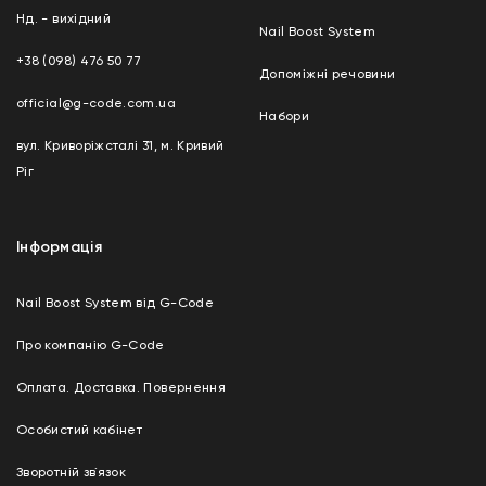
Нд. - вихідний
Nail Boost System
+38 (098) 476 50 77
Допоміжні речовини
official@g-code.com.ua
Набори
вул. Криворіжсталі 31, м. Кривий
Ріг
Інформація
Nail Boost System від G-Code
Про компанію G-Code
Оплата. Доставка. Повернення
Особистий кабінет
Зворотній зв`язок