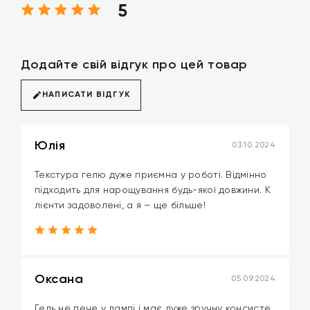
5
Додайте свій відгук про цей товар
НАПИСАТИ ВІДГУК
Юлія
03.10.2024
Текстура гелю дуже приємна у роботі. Відмінно
підходить для нарощування будь-якої довжини. К
лієнти задоволені, а я – ще більше!
Оксана
05.09.2024
Гель не пече у лампі і має дуже зручну консисте