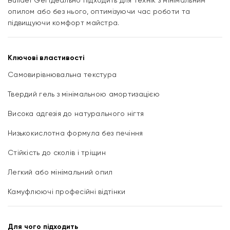
Builder Gel ідеально підходить для технік з мінімальним
опилом або без нього, оптимізуючи час роботи та
підвищуючи комфорт майстра.
Ключові властивості
Самовирівнювальна текстура
Твердий гель з мінімальною амортизацією
Висока адгезія до натурального нігтя
Низькокислотна формула без печіння
Стійкість до сколів і тріщин
Легкий або мінімальний опил
Камуфлюючі професійні відтінки
Для чого підходить