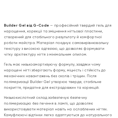
Builder Gel від G-Code
— професійний твердий гель для
нарощення, корекції та зміцнення нігтьової пластини,
створений для стабільного результату й комфортної
роботи майстра. Матеріал поєднує самовирівнювальну
текстуру з високою адгезією, що дозволяє формувати
чітку архітектуру нігтя з мінімальним опилом.
Гель має низькоамортизуючу формулу, завдяки чому
нарощені нігті зберігають форму, міцність і стійкість до
механічних навантажень без сколів і тріщин. Після
полімеризації Builder Gel утворює тверде, стабільне
покриття, придатне для екстрадовжин та корекцій.
Низькокислотний склад забезпечує безпечну
полімеризацію без печіння в лампі, що дозволяє
використовувати матеріал навіть на ослаблених нігтях.
Камуфлюючі відтінки легко адаптуються до натурального