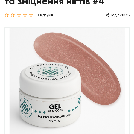
та зміцнення нігтів #4
0 відгуків
Поділитись