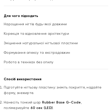
Для чого підходить
Нарощення нігтів будь-якої довжини
Корекція та відновлення архітектури
Зміцнення натуральної нігтьової пластини
Формування апексу та екстрадовжин
Робота в техніках без опилу
Спосіб використання
Підготуйте нігтьову пластину: зніміть покриття, надайте
форму, знежирте.
Нанесіть тонкий шар
Rubber Base G-Code
,
полімеризуйте
60 сек (LED)
.