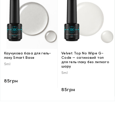
Каучукова база для гель-
Velvet Top No Wipe G-
лаку Smart Base
Code — сатиновий топ
для гель-лаку без липкого
5ml
шару
5ml
85грн
85грн