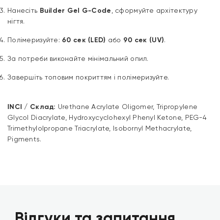
Нанесіть
Builder Gel G-Code
, сформуйте архітектуру
нігтя.
Полімеризуйте:
60 сек (LED)
або
90 сек (UV)
.
За потреби виконайте мінімальний опил.
Завершіть топовим покриттям і полімеризуйте.
INCI / Склад:
Urethane Acrylate Oligomer, Tripropylene
Glycol Diacrylate, Hydroxycyclohexyl Phenyl Ketone, PEG-4
Trimethylolpropane Triacrylate, Isobornyl Methacrylate,
Pigments.
Відгуки та запитання