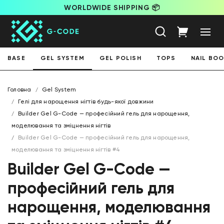
WORLDWIDE SHIPPING 📦
BASE
GEL SYSTEM
GEL POLISH
TOPS
NAIL BO
Головна
Gel System
Гелі для нарощення нігтів будь-якої довжини
Builder Gel G-Code — професійний гель для нарощення,
моделювання та зміцнення нігтів
Builder Gel G-Code — професійний гель для нарощення,
моделювання та зміцнення нігтів #4
Builder Gel G-Code —
професійний гель для
нарощення, моделювання