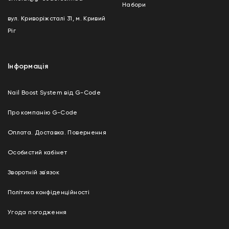
Набори
вул. Криворіжсталі 31, м. Кривий
Ріг
Інформація
Nail Boost System від G-Code
Про компанію G-Code
Оплата. Доставка. Повернення
Особистий кабінет
Зворотній зв`язок
Політика конфіденційності
Угода погодження