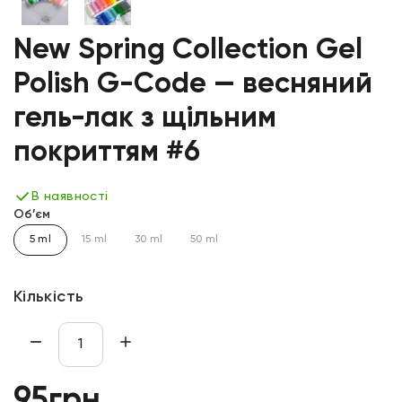
New Spring Collection Gel
Polish G-Code — весняний
гель-лак з щільним
покриттям #6
В наявності
Об’єм
5 ml
15 ml
30 ml
50 ml
Кількість
95грн