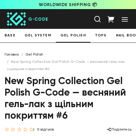
WORLDWIDE SHIPPING 📦
BASE
GEL SYSTEM
GEL POLISH
TOPS
NAIL BO
Головна
Gel Polish
New Spring Collection Gel Polish G-Code — весняний гель-лак
з щільним покриттям #6
New Spring Collection Gel
Polish G-Code — весняний
гель-лак з щільним
покриттям #6
0 відгуків
Поділитись