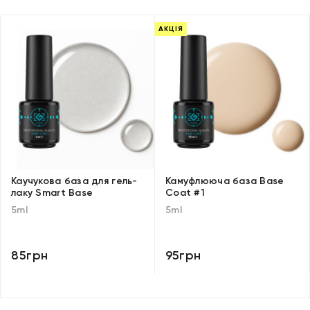
АКЦІЯ
Каучукова база для гель-
Камуфлююча база Base
лаку Smart Base
Coat #1
5ml
5ml
85грн
95грн