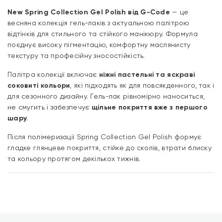
New Spring Collection Gel Polish від
G-Code
— це
весняна колекція гель-лаків з актуальною палітрою
відтінків для стильного та стійкого манікюру. Формула
поєднує високу пігментацію, комфортну маслянисту
текстуру та професійну зносостійкість.
Палітра колекції включає
ніжні пастельні та яскраві
соковиті кольори
, які підходять як для повсякденного, так і
для сезонного дизайну. Гель-лак рівномірно наноситься,
не смугить і забезпечує
щільне покриття вже з першого
шару
.
Після полімеризації Spring Collection Gel Polish формує
гладке глянцеве покриття, стійке до сколів, втрати блиску
та кольору протягом декількох тижнів.