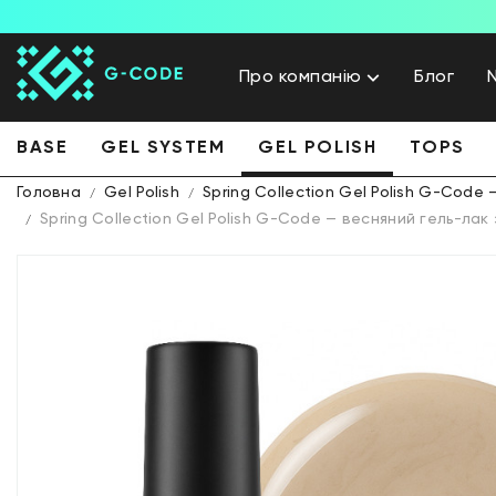
Про компанію
Блог
BASE
GEL SYSTEM
GEL POLISH
TOPS
Головна
Gel Polish
Spring Collection Gel Polish G-Code
Spring Collection Gel Polish G-Code — весняний гель-лак