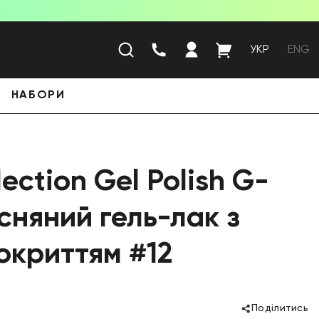
УКР
ENG
НАБОРИ
lection Gel Polish G-
сняний гель-лак з
окриттям #12
Поділитись