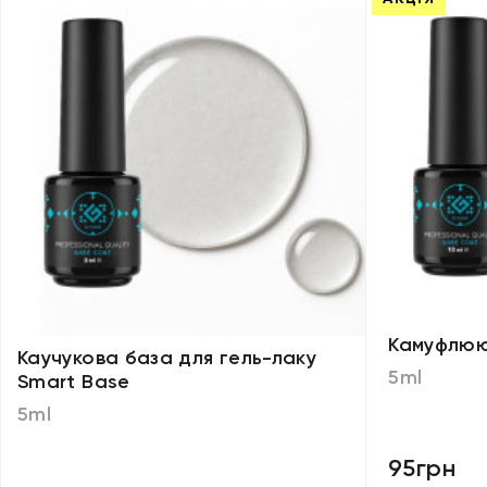
Камуфлюю
Каучукова база для гель-лаку
5ml
Smart Base
5ml
95грн