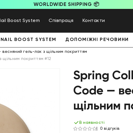
WORLDWIDE SHIPPING 📦
Nail Boost System
Співпраця
Контакти
NAIL BOOST SYSTEM
ДОПОМІЖНІ РЕЧОВИНИ
 — весняний гель-лак з щільним покриттям
 з щільним покриттям #12
Spring Col
Code — ве
щільним п
В наявності
0 відгуків