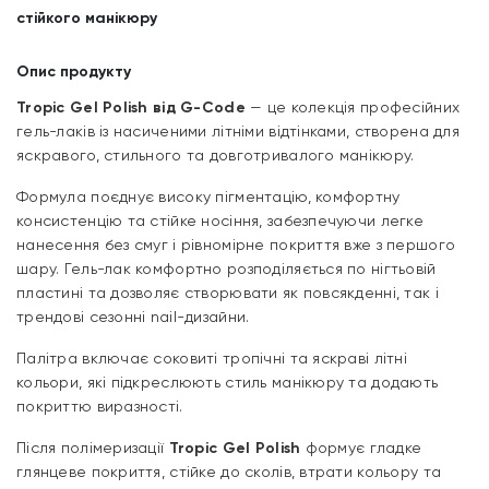
стійкого манікюру
Опис продукту
Tropic Gel Polish від G-Code
— це колекція професійних
гель-лаків із насиченими літніми відтінками, створена для
яскравого, стильного та довготривалого манікюру.
Формула поєднує високу пігментацію, комфортну
консистенцію та стійке носіння, забезпечуючи легке
нанесення без смуг і рівномірне покриття вже з першого
шару. Гель-лак комфортно розподіляється по нігтьовій
пластині та дозволяє створювати як повсякденні, так і
трендові сезонні nail-дизайни.
Палітра включає соковиті тропічні та яскраві літні
кольори, які підкреслюють стиль манікюру та додають
покриттю виразності.
Після полімеризації
Tropic Gel Polish
формує гладке
глянцеве покриття, стійке до сколів, втрати кольору та