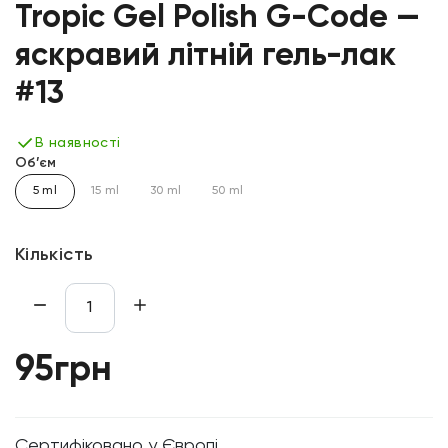
Tropic Gel Polish G-Code —
яскравий літній гель-лак
#13
В наявності
Об’єм
5 ml
15 ml
30 ml
50 ml
Кількість
95грн
Cертифіковано у Європі