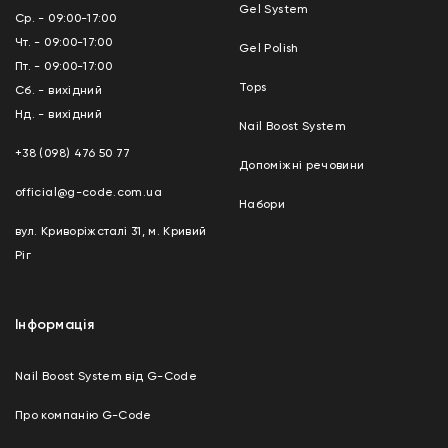
Gel System
Ср. - 09:00-17:00
Чт. - 09:00-17:00
Gel Polish
Пт. - 09:00-17:00
Tops
Сб. - вихідний
Нд. - вихідний
Nail Boost System
+38 (098) 476 50 77
Допоміжні речовини
official@g-code.com.ua
Набори
вул. Криворіжсталі 31, м. Кривий
Ріг
Інформація
Nail Boost System від G-Code
Про компанію G-Code