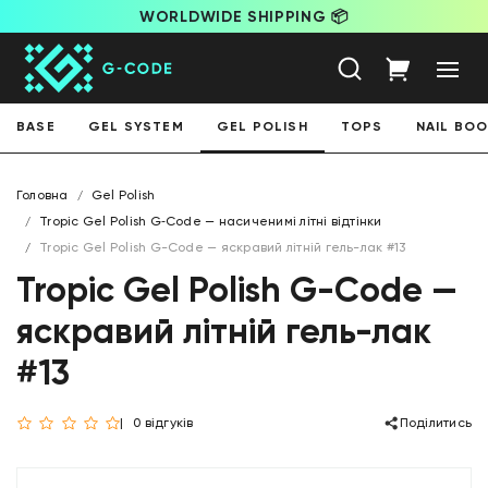
WORLDWIDE SHIPPING 📦
BASE
GEL SYSTEM
GEL POLISH
TOPS
NAIL BO
Головна
Gel Polish
Tropic Gel Polish G‑Code — насиченимі літні відтінки
Tropic Gel Polish G-Code — яскравий літній гель-лак #13
Tropic Gel Polish G-Code —
яскравий літній гель-лак
#13
0 відгуків
Поділитись