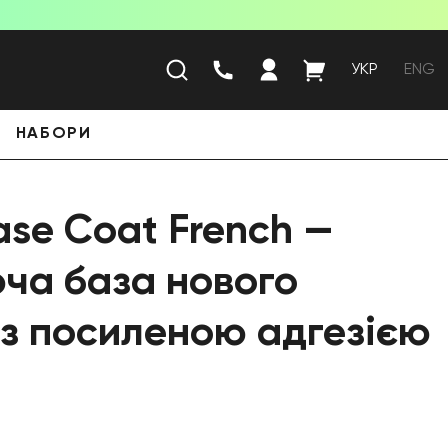
УКР
ENG
НАБОРИ
se Coat French —
ча база нового
 з посиленою адгезією