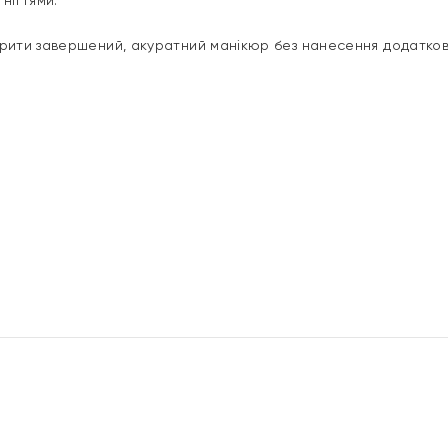
нігтями.
орити завершений, акуратний манікюр без нанесення додатков