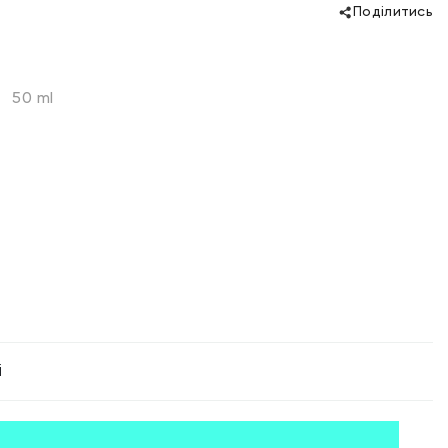
Поділитись
50 ml
і