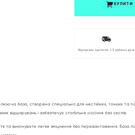
КУПИТИ
Відправка протягом 1-3 робочих днів
юча база, створена спеціально для нестійких, тонких та по
зик відшарувань і забезпечує стабільне носіння без сколів.
я та виконувати легке зміцнення без перевантаження. База пл