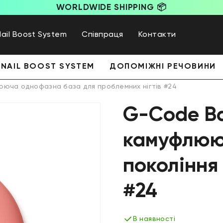
WORLDWIDE SHIPPING 📦
Nail Boost System
Співпраця
Контакти
NAIL BOOST SYSTEM
ДОПОМІЖНІ РЕЧОВИНИ
ююча однофазна база для проблемних нігтів #24
G-Code Ba
камуфлюю
покоління
#24
В наявності