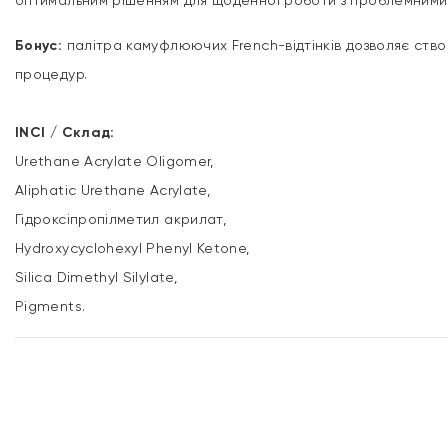
оптимальним рішенням для щоденної роботи з проблемними 
Бонус:
палітра камуфлюючих French-відтінків дозволяє ств
процедур.
INCI / Склад:
Urethane Acrylate Oligomer,
Aliphatic Urethane Acrylate,
Гідроксіпропілметил акрилат,
Hydroxycyclohexyl Phenyl Ketone,
Silica Dimethyl Silylate,
Pigments.