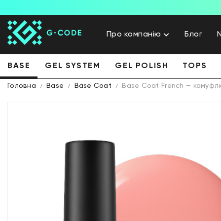
Про компанію
Блог
BASE
GEL SYSTEM
GEL POLISH
TOPS
Головна
Base
Base Coat
Base Coat French — камуфл