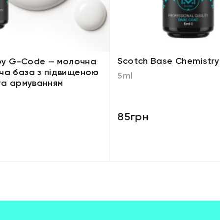
Scotch Base Chemistry
 by G-Code — молочна
а база з підвищеною
5ml
та армуванням
85грн