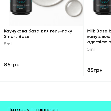
Каучукова база для гель-лаку
Milk Base
Smart Base
камуфлююч
адгезією 
5ml
5ml
85грн
85грн
Питання та відповіді