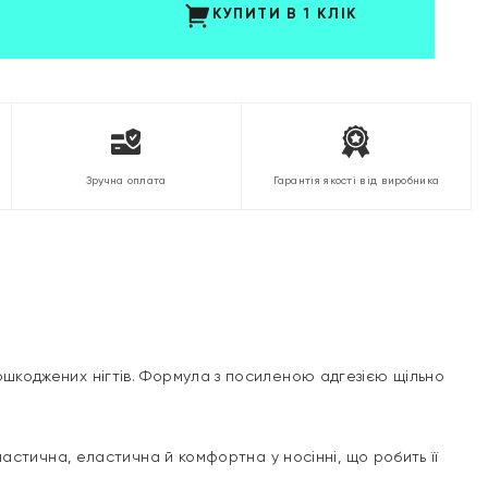
КУПИТИ В 1 КЛІК
Зручна оплата
Гарантія якості від виробника
шкоджених нігтів. Формула з посиленою адгезією щільно
астична, еластична й комфортна у носінні, що робить її