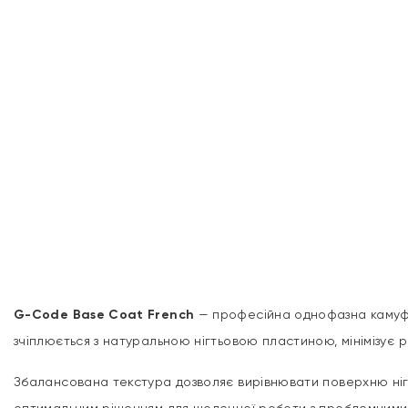
G-Code Base Coat French
— професійна однофазна камуфлю
зчіплюється з натуральною нігтьовою пластиною, мінімізує ри
Збалансована текстура дозволяє вирівнювати поверхню нігт