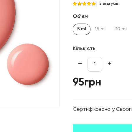
2 відгуків
Об’єм
5 ml
15 ml
30 ml
Кількість
95грн
Cертифіковано у Європ