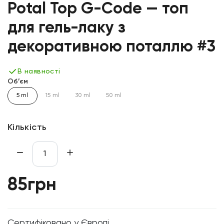
Potal Top G-Code — топ
для гель-лаку з
декоративною поталлю #3
В наявності
Об’єм
5 ml
15 ml
30 ml
50 ml
Кількість
85грн
Cертифіковано у Європі