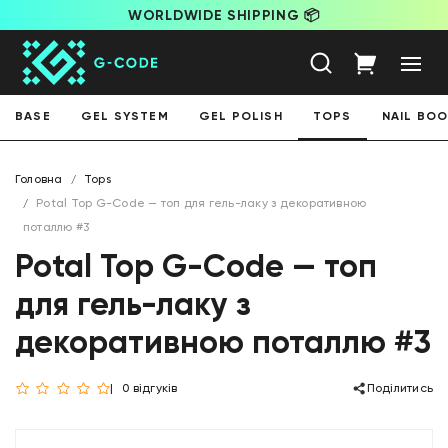
WORLDWIDE SHIPPING 📦
BASE
GEL SYSTEM
GEL POLISH
TOPS
NAIL BO
Головна
Tops
Potal Top G-Code — топ для гель-лаку з декоративною
поталлю #3
Potal Top G-Code — топ
для гель-лаку з
декоративною поталлю #3
0 відгуків
Поділитись