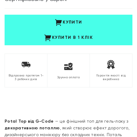
КУПИТИ
КУПИТИ В 1 КЛІК
Відправка протягом 1-
Гарантія якості від
Зручна оплата
3 робочих днів
виробника
Potal Top від G-Code
— це фінішний топ для гель-лаку з
декоративною поталлю
, який створює ефект дорогого,
дизайнерського манікюру без складних технік. Поталь