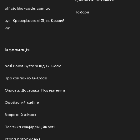
Допоміжні речовини
official@g-code.com.ua
Набори
вул. Криворіжсталі 31, м. Кривий
Ріг
Інформація
Nail Boost System від G-Code
Про компанію G-Code
Оплата. Доставка. Повернення
Особистий кабінет
Зворотній зв`язок
Політика конфіденційності
Угода погодження