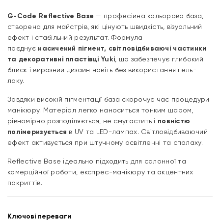
G-Code Reflective Base
— професійна кольорова база,
створена для майстрів, які цінують швидкість, візуальний
ефект і стабільний результат. Формула
поєднує
насичений пігмент, світловідбиваючі частинки
та декоративні пластівці Yuki
, що забезпечує глибокий
блиск і виразний дизайн навіть без використання гель-
лаку.
Завдяки високій пігментації база скорочує час процедури
манікюру. Матеріал легко наноситься тонким шаром,
рівномірно розподіляється, не смугастить і
повністю
полімеризується
в UV та LED-лампах. Світловідбиваючий
ефект активується при штучному освітленні та спалаху.
Reflective Base ідеально підходить для салонної та
комерційної роботи, експрес-манікюру та акцентних
покриттів.
Ключові переваги