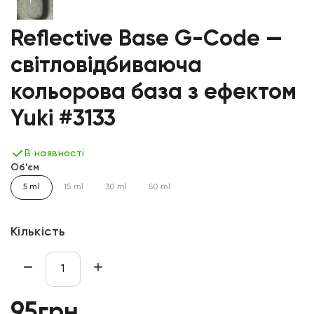
Reflective Base G-Code —
світловідбиваюча
кольорова база з ефектом
Yuki #3133
В наявності
Об’єм
5 ml
15 ml
30 ml
50 ml
Кількість
95грн