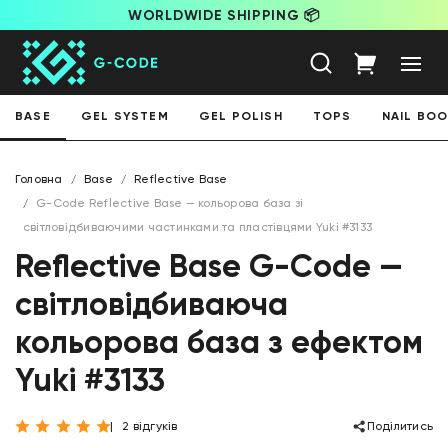
WORLDWIDE SHIPPING 📦
BASE
GEL SYSTEM
GEL POLISH
TOPS
NAIL BO
Головна
Base
Reflective Base
G-Code Reflective Base — кольорова база зі
світловідбиваючими частинками та пластівцями Yuki #3133
Reflective Base G-Code —
світловідбиваюча
кольорова база з ефектом
Yuki #3133
2 відгуків
Поділитись