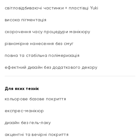
світловідбиваючі частинки + пластівці Yuki
висока пігментація
скорочення часу процедури манікюру
рівномірне нанесення без смуг
повна та стабільна полімеризація
ефектний дизайн без додаткового декору
Для яких технік
кольорове базове покриття
експрес-манікюр
дизайн без гель-лаку
акцентні та вечірні покриття